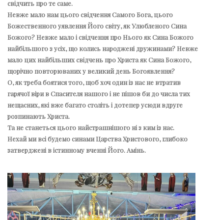
свідчить про те саме.
Невже мало нам цього свідчення Самого Бога, цього
Божественного уявлення Його світу, як Улюбленого Сина
Божого? Невже мало і свідчення про Нього як Сина Божого
найбільшого з усіх, що колись народжені дружинами? Невже
мало цих найбільших свідчень про Христа як Сина Божого,
щорічно повторюваних у великий день Богоявлення?
О, як треба боятися того, щоб хоч один із нас не втратив
гарячої віри в Спасителя нашого і не пішов би до числа тих
нещасних, які вже багато століть і дотепер усюди вдруге
розпинають Христа.
Та не станеться цього найстрашнішого ні з ким із нас.
Нехай ми всі будемо синами Царства Христового, глибоко
затверджені в істинному вченні Його. Амінь.