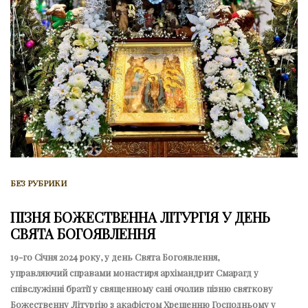
БЕЗ РУБРИКИ
ПІЗНЯ БОЖЕСТВЕННА ЛІТУРГІЯ У ДЕНЬ
СВЯТА БОГОЯВЛЕННЯ
19-го Січня 2024 року, у день Свята Богоявлення,
управляючий справами монастиря архімандрит Смарагд у
співслужінні братії у священному сані очолив пізню святкову
Божественну Літургію з акафістом Хрещенню Господньому у