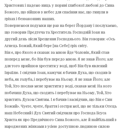
Христових і падемо ниць у пориві глибокої любові до Сина
Божого, що зійшов з небес для спасіння нас, що гинули в
гріхах і беззаконнях наших.
Повернемося подумки ще раз на берег Йордану і послухаємо,
що говорив Предтеча та Хреститель Господній Іоан на
другий день після Хрещення Господнього. Він говорив: «Ось
Агнець Божий, Який бере [на Себе] гріх світу.
Він є, про Якого я сказав: за мною йде Чоловік, Який став
поперед мене, бо Він був передо мною. Я не знав Його; але
для того прийшов хрестити у воді, щоб Він був явлений
Ізраїлю. І свідчив Іоан, кажучи: я бачив Духа, що сходив із
неба, як голуба, і перебуває на Ньому. Я не знав Його; але
Той, Хто послав мене христити у воді, сказав мені: На кого
побачиш Духа, що сходить і перебуває на Ньому, Той, Хто
христить Духом Святим. І я бачив і засвідчив, що Він є Син
Божий». Чуєте, чуєте, браття і сестри мої, що не тільки Отець
наш Небесний і Дух Святий свідчили про Господа Іісуса
Христа як про Предвічного Сина Божого, але й найбільший з
народжених жінками з усією доступною людиною силою