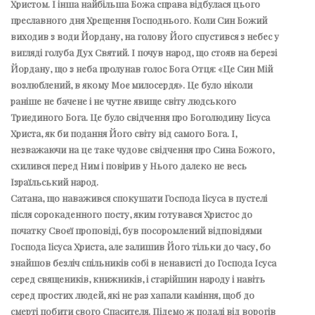
Христом. І інша найбільша Божа справа відбулася цього
преславного дня Хрещення Господнього. Коли Син Божий
виходив з води Йордану, на голову Його спустився з небес у
вигляді голуба Дух Святий. І почув народ, що стояв на березі
Йордану, що з неба пролунав голос Бога Отця: «Це Син Мій
возлюблений, в якому Моє милосердя». Це було ніколи
раніше не бачене і не чутне явище світу людського
Триєдиного Бога. Це було свідчення про Боголюдину Іісуса
Христа, як би подання Його світу від самого Бога. І,
незважаючи на це таке чудове свідчення про Сина Божого,
схилився перед Ним і повірив у Нього далеко не весь
Ізраїльський народ.
Сатана, що наважився спокушати Господа Іісуса в пустелі
після сорокаденного посту, яким готувався Христос до
початку Своєї проповіді, був посоромлений відповідями
Господа Іісуса Христа, але залишив Його тільки до часу, бо
знайшов безліч спільників собі в ненависті до Господа Ісуса
серед священиків, книжників, і старійшин народу і навіть
серед простих людей, які не раз хапали каміння, щоб до
смерті побити свого Спасителя. Підемо ж подалі від ворогів