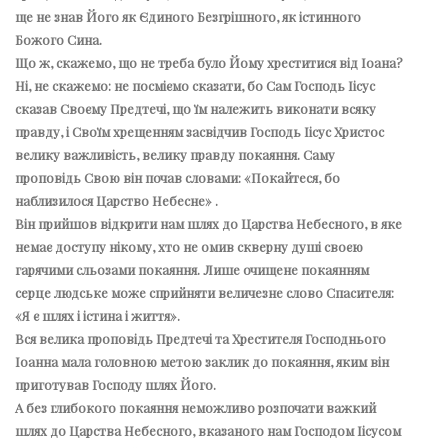
ще не знав Його як Єдиного Безгрішного, як істинного
Божого Сина.
Що ж, скажемо, що не треба було Йому хреститися від Іоана?
Ні, не скажемо: не посміємо сказати, бо Сам Господь Іісус
сказав Своєму Предтечі, що їм належить виконати всяку
правду, і Своїм хрещенням засвідчив Господь Іісус Христос
велику важливість, велику правду покаяння. Саму
проповідь Свою він почав словами: «Покайтеся, бо
наблизилося Царство Небесне» .
Він прийшов відкрити нам шлях до Царства Небесного, в яке
немає доступу нікому, хто не омив скверну душі своєю
гарячими сльозами покаяння. Лише очищене покаянням
серце людське може сприйняти величезне слово Спасителя:
«Я є шлях і істина і життя».
Вся велика проповідь Предтечі та Хрестителя Господнього
Іоанна мала головною метою заклик до покаяння, яким він
приготував Господу шлях Його.
А без глибокого покаяння неможливо розпочати важкий
шлях до Царства Небесного, вказаного нам Господом Іісусом