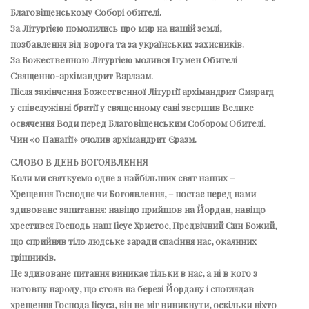
Благовіщенському Соборі обителі.
За Літургією помолились про мир на нашій землі,
позбавлення від ворога та за українських захисників.
За Божественною Літургією молився Ігумен Обителі
Священно-архімандрит Варлаам.
Після закінчення Божественної Літургії архімандрит Смарагд
у співслужінні братії у священному сані звершив Велике
освячення Води перед Благовіщенським Собором Обителі.
Чин «о Панагії» очолив архімандрит Єразм.
СЛОВО В ДЕНЬ БОГОЯВЛЕННЯ
Коли ми святкуємо одне з найбільших свят наших –
Хрещення Господнє чи Богоявлення, – постає перед нами
здивоване запитання: навіщо прийшов на Йордан, навіщо
хрестився Господь наш Іісус Христос, Предвічний Син Божий,
що сприйняв тіло людське заради спасіння нас, окаянних
грішників.
Це здивоване питання виникає тільки в нас, а ні в кого з
натовпу народу, що стояв на березі Йордану і споглядав
хрещення Господа Іісуса, він не міг виникнути, оскільки ніхто