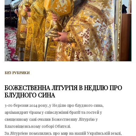
БЕЗ РУБРИКИ
БОЖЕСТВЕННА ЛІТУРГІЯ В НЕДІЛЮ ПРО
БЛУДНОГО СИНА
3-го березня 2024 року, у Неділю про блудного сина,
архімандрит Єразм у співслужінні братії та гостей у
священному сані очолив Божественну Літургію у
Благовіщенському соборі Обителі.
За Літургією помолились про мир на нашій Українській землі,