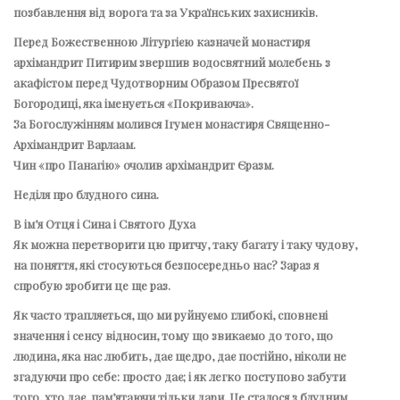
позбавлення від ворога та за Українських захисників.
Перед Божественною Літургією казначей монастиря
архімандрит Питирим звершив водосвятний молебень з
акафістом перед Чудотворним Образом Пресвятої
Богородиці, яка іменується «Покриваюча».
За Богослужінням молився Ігумен монастиря Священно-
Архімандрит Варлаам.
Чин «про Панагію» очолив архімандрит Єразм.
Неділя про блудного сина.
В ім’я Отця і Сина і Святого Духа
Як можна перетворити цю притчу, таку багату і таку чудову,
на поняття, які стосуються безпосередньо нас? Зараз я
спробую зробити це ще раз.
Як часто трапляється, що ми руйнуємо глибокі, сповнені
значення і сенсу відносин, тому що звикаємо до того, що
людина, яка нас любить, дає щедро, дає постійно, ніколи не
згадуючи про себе: просто дає; і як легко поступово забути
того, хто дає, пам’ятаючи тільки дари. Це сталося з блудним