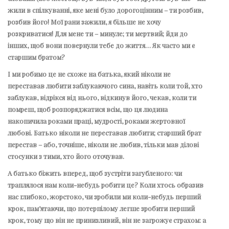
жили в спілкуванні, яке мені було дорогоцінним – ти розбив,
розбив його! Мої рани зажили, я більше не хочу
розкриватися! Для мене ти – минуле; ти мертвий; йди до
інших, щоб вони повернули тебе до життя… Як часто ми є
старшим братом?
І ми робимо це не схоже на батька, який ніколи не
переставав любити заблукаючого сина, навіть коли той, хто
заблукав, відрікся від нього, відкинув його, чекав, коли ти
помреш, щоб розпоряджатися всім, що ця людина
накопичила роками праці, мудрості, роками жертовної
любові. Батько ніколи не переставав любити; старший брат
перестав – або, точніше, ніколи не любив, тільки мав ділові
стосунки з тими, хто його оточував.
А батько біжить вперед, щоб зустріти загубленого: чи
траплялося нам коли-небудь робити це? Коли хтось образив
нас глибоко, жорстоко, чи зробили ми коли-небудь перший
крок, пам’ятаючи, що потерпілому легше зробити перший
крок, тому що він не принизливий, він не загрожує страхом: а