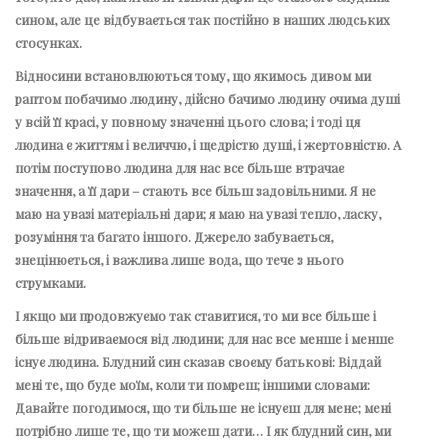
сином, але це відбувається так постійно в наших людських
стосунках.
Відносини встановлюються тому, що якимось дивом ми
раптом побачимо людину, дійсно бачимо людину очима душі
у всій її красі, у повному значенні цього слова; і тоді ця
людина є життям і величчю, і щедрістю душі, і жертовністю. А
потім поступово людина для нас все більше втрачає
значення, а її дари – стають все більш задовільними. Я не
маю на увазі матеріальні дари; я маю на увазі тепло, ласку,
розуміння та багато іншого. Джерело забувається,
знецінюється, і важлива лише вода, що тече з нього
струмками.
І якщо ми продовжуємо так ставитися, то ми все більше і
більше відриваємося від людини; для нас все менше і менше
існує людина. Блудний син сказав своєму батькові: Віддай
мені те, що буде моїм, коли ти помреш; іншими словами:
Давайте погодимося, що ти більше не існуєш для мене; мені
потрібно лише те, що ти можеш дати… І як блудний син, ми