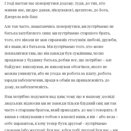
І тоді настав час повернутися додому, туди, до тих, хто
живив нас, щедро давав, піклувався і, зрештою, до Бога,
Джерела всіх благ.
Але так часто, намагаючись повернутися, ми зустрічаємо не
батька загубленого сина: ми зустрічаємо старшого брата,
того, хто ніколи не мав справжніх стосунків любові, дружби,
ні з нами, ні з батьком. Ми зустрічаємо того, хто може
похвалитися тим, що він завжди був сумлінним, чесно
працював у будинку батька, робив все, що потрібно – але
байдуже: виконував, як виконував обов’язок, якого не
можна уникнути, або як угода: як робота за плату, робота
заради забезпечення, праця в обмін на приналежність до
дому, за забезпеченість.
Нам потрібно подумати над цим; тому що в нашому досвіді
людських відносин ми не завжди тільки блудний син; ми так
часто є старшим братом, який приходить до нас і говорить: Я
випав з спілкування з тобою з власної вини, я вів – або вела –
себе паразитом, я хочу тепер бути другом! – зустрічаємо
словами (або жестом): Був час, я був тобі другом! Був час – ми