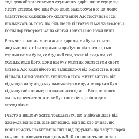
тоді деякий час живемо з отриманих дарів; наше серце ще
зігріте теплом, яке нам було дано, наш розум все ще живе
багатством колишнього спілкування. Але поступово і це
виснажується, тому що більше не підтримується джерелом, а
потім перетворюється на спогад, і ми стаємо голодними.
Весь час, коли ми могли жити дарами, ми були оточені
людьми, які хотіли отримати прибуток від того, що ми
отримали: ми були, як блудний син, оточені людьми, які
обліплювали його, поки він був багатий багатством свого
батька. Але коли нічого не залишилося від багатства, вони
відпали. І знедоленість увійшла в його життя вдруге: він
відкинув одну людську взаємовідносину, а тепер сам був
відкинутий іншими; він залишився один… Він намагався
якось просочитися, але не було чого їсти, і він ходив
зголоднілим.
І часто в нашому житті трапляється, що, відірвавшись від
джерела відносин, відкинувшись від тих, хто думав, що
вони можуть нескінченно пити від струмків, що течуть через
нас, ми опиняємося голодними. Якби в цю мить ми могли