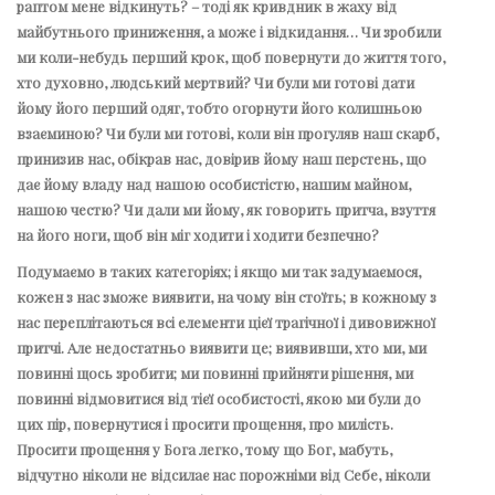
раптом мене відкинуть? – тоді як кривдник в жаху від
майбутнього приниження, а може і відкидання… Чи зробили
ми коли-небудь перший крок, щоб повернути до життя того,
хто духовно, людський мертвий? Чи були ми готові дати
йому його перший одяг, тобто огорнути його колишньою
взаєминою? Чи були ми готові, коли він прогуляв наш скарб,
принизив нас, обікрав нас, довірив йому наш перстень, що
дає йому владу над нашою особистістю, нашим майном,
нашою честю? Чи дали ми йому, як говорить притча, взуття
на його ноги, щоб він міг ходити і ходити безпечно?
Подумаємо в таких категоріях; і якщо ми так задумаємося,
кожен з нас зможе виявити, на чому він стоїть; в кожному з
нас переплітаються всі елементи цієї трагічної і дивовижної
притчі. Але недостатньо виявити це; виявивши, хто ми, ми
повинні щось зробити; ми повинні прийняти рішення, ми
повинні відмовитися від тієї особистості, якою ми були до
цих пір, повернутися і просити прощення, про милість.
Просити прощення у Бога легко, тому що Бог, мабуть,
відчутно ніколи не відсилає нас порожніми від Себе, ніколи