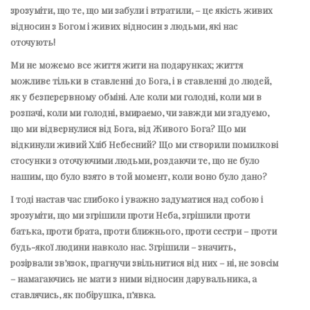
зрозуміти, що те, що ми забули і втратили, – це якість живих
відносин з Богом і живих відносин з людьми, які нас
оточують!
Ми не можемо все життя жити на подарунках; життя
можливе тільки в ставленні до Бога, і в ставленні до людей,
як у безперервному обміні. Але коли ми голодні, коли ми в
розпачі, коли ми голодні, вмираємо, чи завжди ми згадуємо,
що ми відвернулися від Бога, від Живого Бога? Що ми
відкинули живий Хліб Небесний? Що ми створили помилкові
стосунки з оточуючими людьми, роздаючи те, що не було
нашим, що було взято в той момент, коли воно було дано?
І тоді настав час глибоко і уважно задуматися над собою і
зрозуміти, що ми згрішили проти Неба, згрішили проти
батька, проти брата, проти ближнього, проти сестри – проти
будь-якої людини навколо нас. Згрішили – значить,
розірвали зв’язок, прагнучи звільнитися від них – ні, не зовсім
– намагаючись не мати з ними відносин дарувальника, а
ставлячись, як побірушка, п’явка.