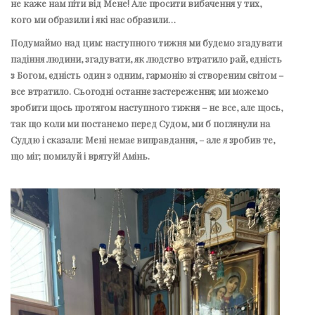
не каже нам піти від Мене! Але просити вибачення у тих,
кого ми образили і які нас образили…
Подумаймо над цим: наступного тижня ми будемо згадувати
падіння людини, згадувати, як людство втратило рай, єдність
з Богом, єдність один з одним, гармонію зі створеним світом –
все втратило. Сьогодні останнє застереження; ми можемо
зробити щось протягом наступного тижня – не все, але щось,
так що коли ми постанемо перед Судом, ми б поглянули на
Суддю і сказали: Мені немає виправдання, – але я зробив те,
що міг; помилуй і врятуй! Амінь.