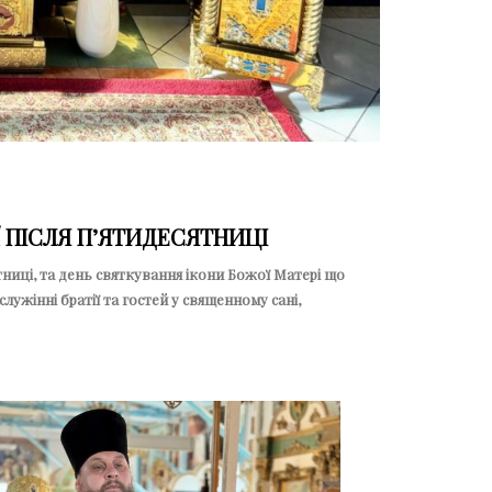
Ї ПІСЛЯ ПʼЯТИДЕСЯТНИЦІ
ятниці, та день святкування ікони Божої Матері що
ужінні братії та гостей у священному сані,