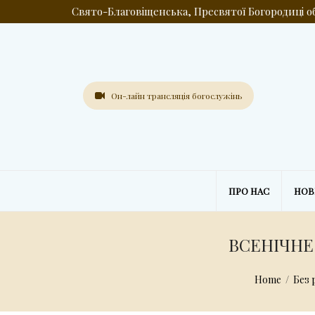
Свято-Благовіщенська, Пресвятої Богородиці 
Он-лайн трансляція богослужінь
ПРО НАС
НО
ВСЕНІЧНЕ
Home
/
Без