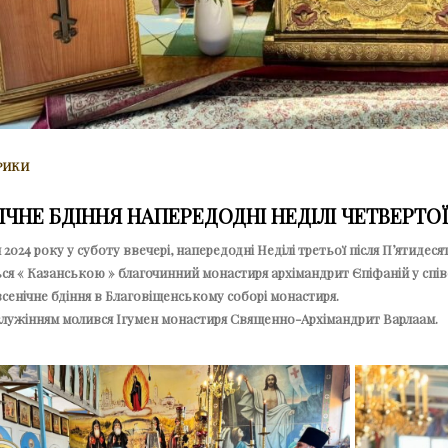
РИКИ
ІЧНЕ БДІННЯ НАПЕРЕДОДНІ НЕДІЛІ ЧЕТВЕРТО
 2024 року у суботу ввечері, напередодні Неділі третьої після Пʼятидес
ся « Казанською » благочинний монастиря архімандрит Єпіфаній у співсл
сенічне бдіння в Благовіщенському соборі монастиря.
служінням молився Ігумен монастиря Священно-Архімандрит Варлаам.