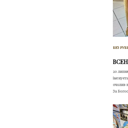
БЕЗ РУБ
ВСЕН
20 липня
іменуєть
очолив в
За Бого