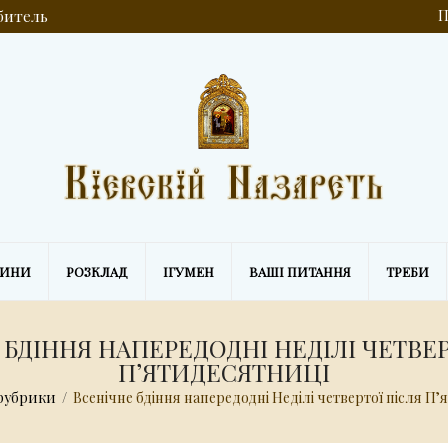
обитель
П
ВИНИ
РОЗКЛАД
ІГУМЕН
ВАШІ ПИТАННЯ
ТРЕБИ
 БДІННЯ НАПЕРЕДОДНІ НЕДІЛІ ЧЕТВЕР
ПʼЯТИДЕСЯТНИЦІ
 рубрики
/
Всенічне бдіння напередодні Неділі четвертої після П