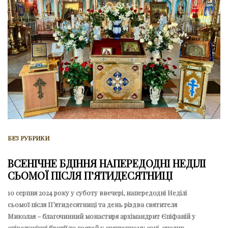
БЕЗ РУБРИКИ
ВСЕНІЧНЕ БДІННЯ НАПЕРЕДОДНІ НЕДІЛІ
СЬОМОЇ ПІСЛЯ ПʼЯТИДЕСЯТНИЦІ
10 серпня 2024 року у суботу ввечері, напередодні Неділі
сьомої після Пʼятидесятниці та день різдва святителя
Миколая – благочинний монастиря архімандрит Єпіфаній у
співслужінні братії та гостей у священному сані, очолив