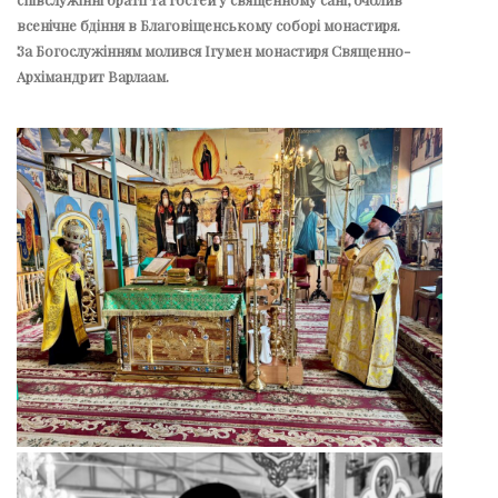
всенічне бдіння в Благовіщенському соборі монастиря.
За Богослужінням молився Ігумен монастиря Священно-
Архімандрит Варлаам.