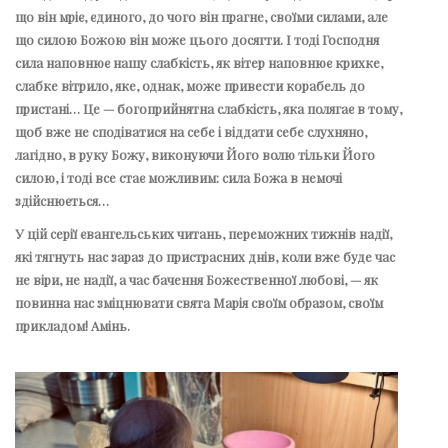
що він мріє, єдиного, до чого він прагне, своїми силами, але
що силою Божою він може цього досягти. І тоді Господня
сила наповнює нашу слабкість, як вітер наповнює крихке,
слабке вітрило, яке, однак, може привести корабель до
пристані… Це — богоприйнятна слабкість, яка полягає в тому,
щоб вже не сподіватися на себе і віддати себе слухняно,
лагідно, в руку Божу, виконуючи Його волю тільки Його
силою, і тоді все стає можливим: сила Божа в немочі
здійснюється…
У цій серії євангельських читань, переможних тижнів надії,
які тягнуть нас зараз до пристрасних днів, коли вже буде час
не віри, не надії, а час бачення Божественної любові, — як
повинна нас зміцнювати свята Марія своїм образом, своїм
прикладом! Амінь.