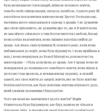
була мешканкою Олександрії, жінкою поганого життя,
ганьба своїх співгромадян, спокуса, загибель. Одного разу їй
захотілося поклонитися живоносному Хресту Господньому,
частинка якого знаходилася в одному з храмів. І не думаючи
про свою гріховність, не думаючи про те, що в її житті вона
не має нічого спільного з тим Богом чистоти і любові, Якому
вона хотіла вклонитися, вона сміливо захотіла увійти до
храму. Але якась сила зупинила її; кожного разу, коли вона
наближалася до воріт, вона була відкинута. І вона прийшла в
жах, і вона звернулася до Божої Матері за допомогою і за
милосердям — і була допущена до храму. Але з храму вона не
повернулася до колишнього ганебного життя; вона пішла в
пустелю і там провела, в невимовному подвигу, в повній
самоті, все своє життя до смерті; життя, яке не було життям
безтілесної істоти, але було воістину життям втіленого духу,
який оживив покаянням і благодаттю.
Чого ми можемо навчитися з цього життя? Марія
Єгипетська була блудницею; але блуд полягає не тільки в
тілесному гріху, в презирстві своєї тілесності і особистості