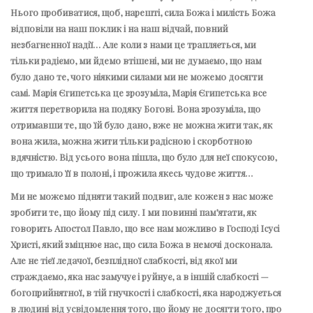
Нього пробиватися, щоб, нарешті, сила Божа і милість Божа
відповіли на наш поклик і на наш відчай, повний
незбагненної надії… Але коли з нами це трапляється, ми
тільки радіємо, ми йдемо втішені, ми не думаємо, що нам
було дано те, чого ніякими силами ми не можемо досягти
самі. Марія Єгипетська це зрозуміла, Марія Єгипетська все
життя перетворила на подяку Богові. Вона зрозуміла, що
отримавши те, що їй було дано, вже не можна жити так, як
вона жила, можна жити тільки радісною і скорботною
вдячністю. Від усього вона пішла, що було для неї спокусою,
що тримало її в полоні, і прожила якесь чудове життя…
Ми не можемо підняти такий подвиг, але кожен з нас може
зробити те, що йому під силу. І ми повинні пам’ятати, як
говорить Апостол Павло, що все нам можливо в Господі Ісусі
Христі, який зміцнює нас, що сила Божа в немочі досконала.
Але не тієї ледачої, безплідної слабкості, від якої ми
страждаємо, яка нас замучує і руйнує, а в іншій слабкості —
богоприйнятної, в тій гнучкості і слабкості, яка народжується
в людині від усвідомлення того, що йому не досягти того, про