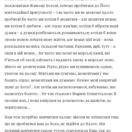
поклонитися Живому Богові, хочемо пробитися до Його
життєдайної присутності — і як часто ми не можемо цього
зробити! Як часто ми хотіли б молитися – але молитви немає;
ми хотіли б любити – але серце кам’яне; хотіли б зібрати наші
думки – а думки розбігаються, розмиваються; хотіли б всією
своєю волею почати нове життя, але немає цієї волі – вона
розклалася на якісь складові частини, бажання, мрії, тугу – а
сили в ній немає… Як часто ми схожі на морські хвилі, які
б’ються об скелі, злітають і падають знову в морське лоно,
нічого не досягнувши. Рідко, рідко ми зупиняємося, однак,
увагою на цьому. Митьми ми сумуємо, моментами у нас
болить серце, моментами ми думаємо: Невже мені закритий
шлях до Бога?.. Але потім ми заспокоюємося, забуваємо, нас
засмоктує болото… Не так сталося з Марією Єгипетською: її
охопив жах, і вона кинулася за допомогою, за милістю, за
порятунком…
Нам теж потрібно навчитися цьому: ніколи не втішатися тим,
що не пробитися нам до Бога, не підійти до Нього. Ми
повинні навчитися такою тугою сумувати за Ним, так до