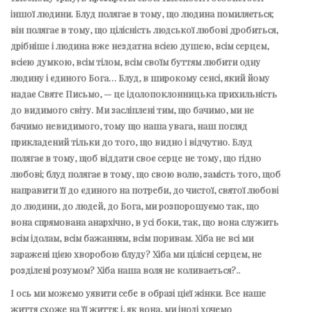
іншої людини. Блуд полягає в тому, що людина помиляється;
він полягає в тому, що цілісність людської любові дробиться,
дрібніше і людина вже нездатна всією душею, всім серцем,
всією думкою, всім тілом, всім своїм буттям любити одну
людину і єдиного Бога… Блуд, в широкому сенсі, який йому
надає Святе Письмо, — це ідолопоклонницька прихильність
до видимого світу. Ми засліплені тим, що бачимо, ми не
бачимо невидимого, тому що наша увага, наш погляд
прикладений тільки до того, що видно і відчутно. Блуд
полягає в тому, щоб віддати своє серце не тому, що гідно
любові; блуд полягає в тому, що свою волю, замість того, щоб
направити її до єдиного на потреби, до чистої, святої любові
до людини, до людей, до Бога, ми розпорошуємо так, що
вона спрямована анархічно, в усі боки, так, що вона служить
всім ідолам, всім бажанням, всім поривам. Хіба не всі ми
заражені цією хворобою блуду? Хіба ми цілісні серцем, не
розділені розумом? Хіба наша воля не коливається?..
І ось ми можемо уявити себе в образі цієї жінки. Все наше
життя схоже на її життя; і, як вона, ми іноді хочемо