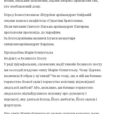
воїнів, звільнив полонених, зцілив хворих і прихистив тих,
хто позбавлений дому.
Перед Божественною Літургією архімандрит Єпіфаній
очолив канон з акафістом «Страстям Христовим».
Після читання Святого Письма архімандрит Питирим
проголосив проповідь до парафіян.
За Богослужінням молився Ігумен монастиря
священноархімандрит Варлаам.
Преподобна Марія Єгипетська
Неділя 5-а Великого Посту
У ряді тріумфальних, сповнених надії тижнів Великого посту
ми сьогодні згадуємо святу Марію Єгипетську. Чому Церква
включила її образ у ці тижні? Чи не тому, що в ній ми бачимо
торжество Божої сили і торжество воістину відповідної
людської любові? Або, можливо, ми бачимо торжество
людського відчайдушного поклику про допомогу і
перемогу, яку дається Богом, Його любов’ю, Його силою і
фортецею.
Про святу Марію Єгипетську можна сказати коротко: вона