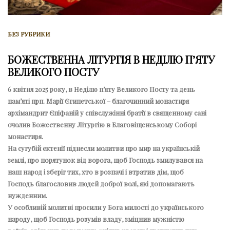
БЕЗ РУБРИКИ
БОЖЕСТВЕННА ЛІТУРГІЯ В НЕДІЛЮ ПʼЯТУ
ВЕЛИКОГО ПОСТУ
6 квітня 2025 року, в Неділю пʼяту Великого Посту та день
памʼяті прп. Марії Єгипетської – благочинний монастиря
архімандрит Єпіфаній у співслужінні братії в священному сані
очолив Божественну Літургію в Благовіщенському Соборі
монастиря.
На сугубій єктенії піднесли молитви про мир на українській
землі, про порятунок від ворога, щоб Господь змилувався на
наш народ і зберіг тих, хто в розпачі і втратив дім, щоб
Господь благословив людей доброї волі, які допомагають
нужденним.
У особливій молитві просили у Бога милості до українського
народу, щоб Господь розумів владу, зміцнив мужністю