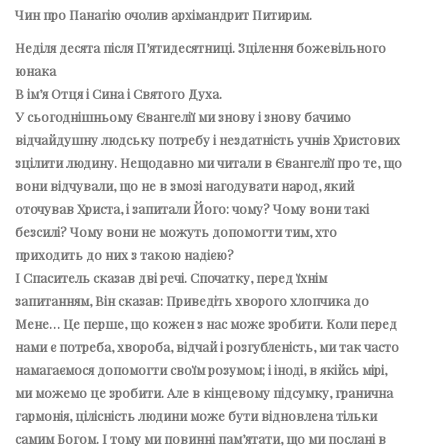
Чин про Панагію очолив архімандрит Питирим.
Неділя десята після П’ятидесятниці. Зцілення божевільного
юнака
В ім’я Отця і Сина і Святого Духа.
У сьогоднішньому Євангелії ми знову і знову бачимо
відчайдушну людську потребу і нездатність учнів Христових
зцілити людину. Нещодавно ми читали в Євангелії про те, що
вони відчували, що не в змозі нагодувати народ, який
оточував Христа, і запитали Його: чому? Чому вони такі
безсилі? Чому вони не можуть допомогти тим, хто
приходить до них з такою надією?
І Спаситель сказав дві речі. Спочатку, перед їхнім
запитанням, Він сказав: Приведіть хворого хлопчика до
Мене… Це перше, що кожен з нас може зробити. Коли перед
нами є потреба, хвороба, відчай і розгубленість, ми так часто
намагаємося допомогти своїм розумом; і іноді, в якійсь мірі,
ми можемо це зробити. Але в кінцевому підсумку, гранична
гармонія, цілісність людини може бути відновлена тільки
самим Богом. І тому ми повинні пам’ятати, що ми послані в