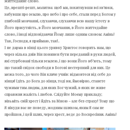
життєдайне слово.
Це, врешті-решт, молитва: щоб ми, похитнувши всі зв’язки,
забувши про землю, про небо і про себе, стали перед Богом у
глибокій мовчанні, слухаючи, слухаючи всю нашу істоту в
Його присутність, в Його мовчання, в Його життєдайне
слово, і іноді відповідаючи Йому лише одним словом: Амінь!
Так, Господи, я приймаю, так!..
І не дарма в кінці цього уривку Христос говорить нам, що
через кілька днів Він повинен бути переданий в руки людей,
які стурбовані тільки землею, і що вони Його вб’ють, тому
що такий свідок свободи в Богові нестерпний для них. Це
межа того, до чого Він кличе учнів: відмовтеся від себе до
кінця! Ідіть до Бога до кінця, тоді ви, ймовірно, станете
чужими тим людям, для яких Бог чужий, в яких не живе
справжня жалість і любов. Слідуйте Моєму прикладу;
візьміть свій хрест і йдіть за Мною – але без страху! Тому що
Я нікуди вас не поведу, жодним шляхом, яким Я сам не
пройшов, і цей шлях, через хрест, веде до Воскресіння. Амінь!