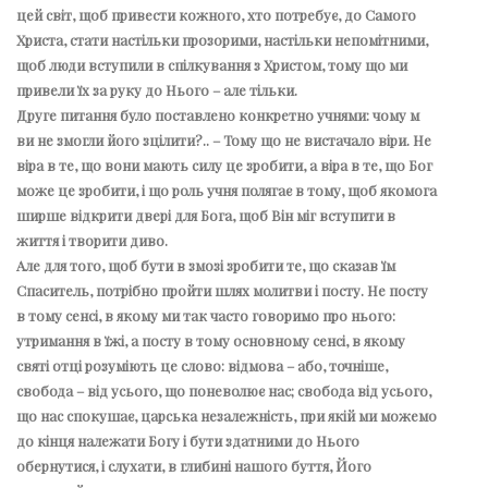
цей світ, щоб привести кожного, хто потребує, до Самого
Христа, стати настільки прозорими, настільки непомітними,
щоб люди вступили в спілкування з Христом, тому що ми
привели їх за руку до Нього – але тільки.
Друге питання було поставлено конкретно учнями: чому м
ви не змогли його зцілити?.. – Тому що не вистачало віри. Не
віра в те, що вони мають силу це зробити, а віра в те, що Бог
може це зробити, і що роль учня полягає в тому, щоб якомога
ширше відкрити двері для Бога, щоб Він міг вступити в
життя і творити диво.
Але для того, щоб бути в змозі зробити те, що сказав їм
Спаситель, потрібно пройти шлях молитви і посту. Не посту
в тому сенсі, в якому ми так часто говоримо про нього:
утримання в їжі, а посту в тому основному сенсі, в якому
святі отці розуміють це слово: відмова – або, точніше,
свобода – від усього, що поневолює нас; свобода від усього,
що нас спокушає, царська незалежність, при якій ми можемо
до кінця належати Богу і бути здатними до Нього
обернутися, і слухати, в глибині нашого буття, Його