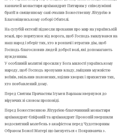
казначей монастиря архімандрит Питирим у співслужінні
братії в священному сані очолив Божественну Літургію в
Благовіщенському соборі Обителі.
На сугубій єктенії піднесли прохання про мир на українській
землі, про порятунок від ворога, щоб Господь змилувався на
наш народ і зберіг тих, хто в розпачі і втратив дім, щоб
Господь благословив людей доброї волі, які допомагають
нужденним.
У особливій молитві просили у Бога милості українському
народу, щоб Господь врозумив владу, зміцнив мужністю
воїнів, звільнив полонених, зцілив хворих і прихистив тих,
хто позбавлений дому.
Перед Святим Причастям Ігумен Варлаам звернувся до
віруючих зі словом проповіді.
Перед Божественною Літургією благочинний монастиря
архімандрит Єпіфаній та архімандрит Прокопій звершили
водосвятний молебень з акафістом перед Чудотворним
Образом Божої Матері що іменується « Покриваюча ».