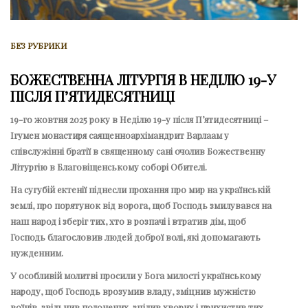
БЕЗ РУБРИКИ
БОЖЕСТВЕННА ЛІТУРГІЯ В НЕДІЛЮ 19-У
ПІСЛЯ ПʼЯТИДЕСЯТНИЦІ
19-го жовтня 2025 року в Неділю 19-у після
Пʼятидесятниці
–
Ігумен монастиря саященноархімандрит Варлаам у
співслужінні братії в священному сані очолив Божественну
Літургію в Благовіщенському соборі Обителі.
На сугубій єктенії піднесли прохання про мир на українській
землі, про порятунок від ворога, щоб Господь змилувався на
наш народ і зберіг тих, хто в розпачі і втратив дім, щоб
Господь благословив людей доброї волі, які допомагають
нужденним.
У особливій молитві просили у Бога милості українському
народу, щоб Господь врозумив владу, зміцнив мужністю
воїнів, звільнив полонених, зцілив хворих і прихистив тих,