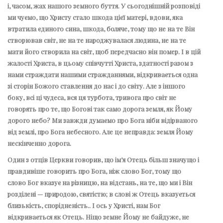
і, часом, жах нашого земного буття. У сьогоднішній розповіді
ми чуємо, що Христу стало шкода цієї матері, вдови, яка
втратила єдиного сина, шкода, боляче, тому що не на те Він
створював світ, не на те народжувалася людина, не на те
мати його створила на світ, щоб передчасно він помер. І в цій
жалості Христа, в цьому співчутті Христа, здатності разом з
нами страждати нашими стражданнями, відкривається одна
зі сторін Божого ставлення до нас і до світу. Але з іншого
боку, всі ці чудеса, вся ця турбота, тривога про світ не
говорять про те, що Богові так само дорога земля, як Йому
дорого небо? Ми завжди думаємо про Бога ніби відірваного
від землі, про Бога небесного. Але це неправда: земля Йому
нескінченно дорога.
Один з отців Церкви говорив, що ім’я Отець більш значущо і
правдивіше говорить про Бога, ніж слово Бог, тому що
слово Бог вказує на різницю, на відстань, на те, що ми і Він
розділені — природою, святістю; в слові ж Отець вказується
близькість, спорідненість.. І ось у Христі, нам Бог
відкривається як Отець. Ніщо земне Йому не байдуже, не