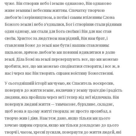
чуже. Він створив небо і землю однаково, Він однаково
живе земним і небесним життям. Спочатку творчою
любов’ю і керівництвом, а потім і самим втіленням Слова
Божого земля і небо з’єдналися, Бог і створіння стали рідними
один одному, ми стали для Бога своїми і Він для нас став
своїм. Христос за людством нам рідний, Він нам брат, і
ставлення Боже до землі має бути і нашим ставленням:
пильною, зрячою любов’ю ми повинні вдивлятися в долю
землі. Діла Божі на землі перевершують все, що ми можемо
зробити, все, що ми можемо сподіватися створити, і все ж, в
нас і через нас Він творить справи воістину Божественні.
У сьогоднішній історії ми чуємо, як Спаситель воскресив,
повернув до життя земне, включив у земну трагедію і радість
людини, яка пройшла через неї і тепер від неї відпочила. Він
повернув людині життя — тимчасове, бурхливе, складне,
щоб вона в цьому житті творила: не просто прозябал, а
творчо жив і діяв. Нам теж дано, якщо тільки ми цього
хочемо щирим серцем, якщо ми тільки докладемо до цього
творчі і, часом, хресні зусилля, повернути до життя людей, які