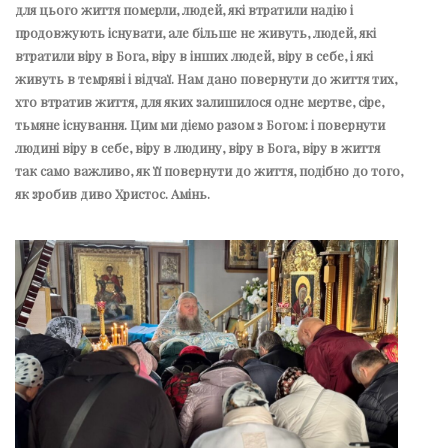
для цього життя померли, людей, які втратили надію і
продовжують існувати, але більше не живуть, людей, які
втратили віру в Бога, віру в інших людей, віру в себе, і які
живуть в темряві і відчаї. Нам дано повернути до життя тих,
хто втратив життя, для яких залишилося одне мертве, сіре,
тьмяне існування. Цим ми діємо разом з Богом: і повернути
людині віру в себе, віру в людину, віру в Бога, віру в життя
так само важливо, як її повернути до життя, подібно до того,
як зробив диво Христос. Амінь.