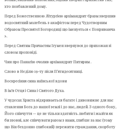
хто позбавлений дому.
Перед Божественною Літургією архімандрит
Єразм
звершив
водосвятний молебень з акафістом перед Чудотворним
Образом Пресвятої Богородиці що іменується « Покриваюча
».
Перед Святим Причастям Ігумен звернувся до прихожан зі
словом проповіді.
Чин про Панагію очолив архімандрит Питирим .
Слово в Неділю 19-ту після Пʼятидесятниці.
Воскресіння сина наїнської вдови
В ім’я Отця і Сина і Святого Духа.
У чудесах Христа відкривається багате і дивовижне для нас
ставлення Бога до нашої землі і до нас, людей. З одного боку,
Його співчуття — це не тільки здатність любити і жаліти як
би ззовні, але співчувати разом з нами, глибше за нас (тому
що Він бездонно глибокий) пережити страждання, скорботу