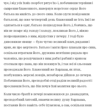
чує, і від усіх їхніх скорбот рятує їх» і, побачивши терпіння і
смирення блаженного, навернув жорстоке серце його
батька на милість до свого сина. Коли слуги повідомили
батькові, що вже четвертий день блаженний не їсть їжі і не
одягається в одяг, батько пошкодував його, і, боячись, що
він не помре від голоду і холоду, покликав його, і, ніжно
попрощавшись з ним, відпустив у печеру. І тоді було
дивовижне явище — було чутно великий плач, ридання і
крик, як про мертвого. Батько і мати гірко плакали про сина,
оскільки втратили його, дружина невтішно ридала про
чоловіка, що розлучилася з ним; раби і рабині з криком
стогнали про пана, що він покинув їх, і так всі зі сльозами
проводжали його. Блаженний же Варлаам, як птах,
позбувшись мережі ловців, незабаром дійшов до печери.
Побачивши його, преподобні отці раділи великій радості і
прославили Бога, що Він почув їхні молитви про нього.
Коли число братії в печері помножилося до дванадцяти,
преподобний Антоній, знаючи велику душу Варлаама,
поставив його замість себе ігуменом, а сам, оскільки звик