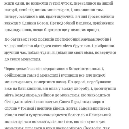
жити один, не виносячи суєти і чуток, переселився на інший
пагорб, який під новим монастирем, і, викопавши там
печеру, оселився в ній, практикуючись в тиші і розмовляючи
завжди з Єдиним Богом. Преподобний Варлаам, прийнявши
командування, почав боротися ще у великих працях.
До багатьох своїх подвигів преподобний Варлаам зробив і
те, що побажав відвідати святе місто Єрусалим. І, вибравши
зручний час, поїхав туди і, відвідавши святі місця, повернувся
до свого монастиря.
Через деякий час він відправився в Константинополь і,
обійшовши там всі монастирі і купивши все для потреб
монастирських, повертався назад. По дорозі, перебуваючи
вже на батьківщині, він впав у важку хворобу, і, досягнувши
міста Володимира, увійшов до монастиря, що знаходиться
біля цього міста і називається Свята Гора, і там з миром
спочив у Господі і прийняв кінець життя, заповівши перед
кінцем своїм супутникам відвезти його тіло в Печерський
монастир і там покласти, а ікони і все, що він купив для
монастиря, передати в руки преподобному Феодосію. Так