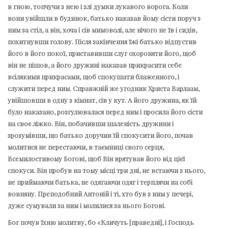
в гною, топчучи з нею і злі думки лукавого ворога. Коли
вони увійшли в будинок, батько наказав йому сісти поруч з
ним за стіл, а він, хоча і сів мимоволі, але нічого не їв і сидів,
похитнувши голову. Після закінчення їжі батько відпустив
його в його покої, приставивши слуг охороняти його, щоб
він не пішов, а його дружині наказав прикрасити себе
всілякими прикрасами, щоб спокушати блаженного, і
служити перед ним. Справжній же угодник Христа Варлаам,
увійшовши в одну з кімнат, сів у кут. А його дружина, як їй
було наказано, розгулювалася перед ним і просила його сісти
на своє ліжко. Він, побачивши шаленість дружини і
зрозумівши, що батько доручив їй спокусити його, почав
молитися не перестаючи, в таємниці свого серця,
Всемилостивому Богові, щоб Він врятував його від цієї
спокуси. Він пробув на тому місці три дні, не встаючи з нього,
не приймаючи батька, не одягаючи одяг і терплячи на собі
вовняну. Преподобний Антоній і ті, хто був з ним у печері,
дуже сумували за ним і молилися за нього Богові.
Бог почув їхню молитву, бо «Кличуть [праведні], і Господь