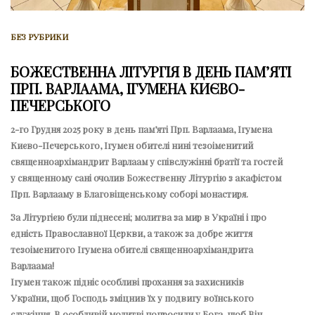
БЕЗ РУБРИКИ
БОЖЕСТВЕННА ЛІТУРГІЯ В ДЕНЬ ПАМ’ЯТІ
ПРП. ВАРЛААМА, ІГУМЕНА КИЄВО-
ПЕЧЕРСЬКОГО
2-го Грудня 2025 року в день пам’яті Прп. Варлаама, Ігумена
Києво-Печерського, Ігумен обителі нині тезоіменитий
священноархімандрит Варлаам у співслужінні братії та гостей
у священному сані очолив Божественну Літургію з акафістом
Прп. Варлааму в Благовіщенському соборі монастиря.
За Літургією були піднесені; молитва за мир в Україні і про
єдність Православної Церкви, а також за добре життя
тезоіменитого Ігумена обителі священноархімандрита
Варлаама!
Ігумен також підніс особливі прохання за захисників
України, щоб Господь зміцнив їх у подвигу воїнського
служіння. В особливій молитві попросили у Бога, щоб Він