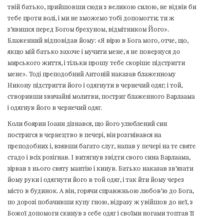
твій батько, прийшовши сюди з великою силою, не відвів би
тебе проти волі, і ми не зможемо тобі допомогти; ти ж
з’явишся перед Богом брехуном, відмітником Його».
Блаженний відповідав йому: «Я вірю в Бога мого, отче, що,
якщо мій батько захоче і мучити мене, я не повернуся до
мирського життя, і тільки прошу тебе скоріше підстригти
мене». Тоді преподобний Антоній наказав блаженному
Никону підстригти його і одягнути в чернечий одяг; і той,
створивши звичайні молитви, постриг блаженного Варлаама
і одягнув його в чернечий одяг.
Коли боярин Іоанн дізнався, що його улюблений син
постригся в чернецтво в печері, він розгнівався на
преподобних і, взявши багато слуг, напав у печері на те святе
стадо і всіх розігнав. І витягнув звідти свого сина Варлаама,
зірвав з нього святу мантію і кинув. Батько наказав зв’язати
йому руки і одягнути його в той одяг, і так йти йому через
місто в будинок. А він, горячи справжньою любов’ю до Бога,
по дорозі побачивши купу гною, відразу ж увійшов до неї, з
Божої допомоги скинув з себе одяг і своїми ногами топтав її