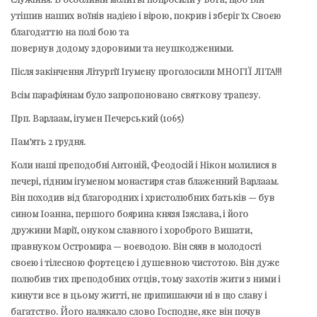
утішив наших воїнів надією і вірою, покрив і зберіг їх Своєю
благодаттю на полі бою та
повернув додому здоровими та неушкодженими.
Після закінчення Літургії Ігумену проголосили МНОГІЇ ЛІТА!!!
Всім парафіянам було запропоновано святкову трапезу.
Прп. Варлаам, ігумен Печерський (1065)
Пам’ять 2 грудня.
Коли наші преподобні Антоній, Феодосій і Нікон молилися в
печері, гідним ігуменом монастиря став блаженний Варлаам.
Він походив від благородних і христолюбних батьків — був
сином Іоанна, першого боярина князя Ізяслава, і його
дружини Марії, онуком славного і хороброго Вишати,
правнуком Остромира — воєводою. Він сяяв в молодості
своєю і тілесною фортецею і душевною чистотою. Він дуже
полюбив тих преподобних отців, тому захотів жити з ними і
кинути все в цьому житті, не припишаючи ні в що славу і
багатство. Його налякало слово Господнє, яке він почув