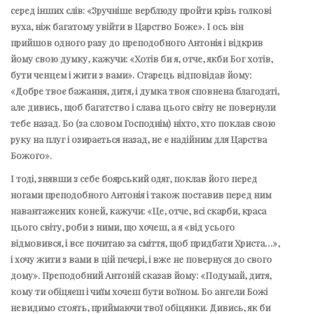
серед інших слів: «Зручніше верблюду пройти крізь голкові
вуха, ніж багатому увійти в Царство Боже». І ось він
прийшов одного разу до преподобного Антонія і відкрив
йому свою думку, кажучи: «Хотів би я, отче, якби Бог хотів,
бути ченцем і жити з вами». Старець відповідав йому:
«Добре твоє бажання, дитя, і думка твоя сповнена благодаті,
але дивись, щоб багатство і слава цього світу не повернули
тебе назад. Бо (за словом Господнім) ніхто, хто поклав свою
руку на плуг і озирається назад, не є надійним для Царства
Божого».
І тоді, знявши з себе боярський одяг, поклав його перед
ногами преподобного Антонія і також поставив перед ним
навантажених коней, кажучи: «Це, отче, всі скарби, краса
цього світу, роби з ними, що хочеш, а я «від усього
відмовився, і все почитаю за сміття, щоб придбати Христа…»,
і хочу жити з вами в цій печері, і вже не повернуся до свого
дому». Преподобний Антоній сказав йому: «Подумай, дитя,
кому ти обіцяєш і чиїм хочеш бути воїном. Бо ангели Божі
невидимо стоять, приймаючи твої обіцянки. Дивись, як би