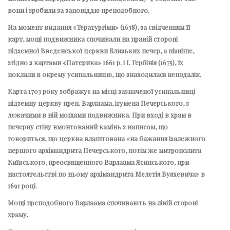
вони і зробили за заповіддю преподобного.
На момент видання «Тератургіми» (1638), за свідченням її
карт, мощі подвижника спочивали на правій стороні
підземної Введенської церкви Близьких печер, а пізніше,
згідно з картами «Патерика» 1661 р. і І. Гербінія (1675), їх
поклали в окрему усипальницю, що знаходилася неподалік.
Карта 1703 року зображує на місці зазначеної усипальниці
підземну церкву преп. Варлаама, ігумена Печерського, з
лежачими в ній мощами подвижника. При вході в храм в
печерну стіну вмонтований камінь з написом, що
говориться, що церква влаштована «на бажання ізалежного
першого архімандрита Печерського, потім же митрополита
Київського, преосвященного Варлаама Ясинського, при
настоятельстві по ньому архімандрита Мелетія Вуяхевича» в
1691 році.
Мощі преподобного Варлаама спочивають на лівій стороні
храму.