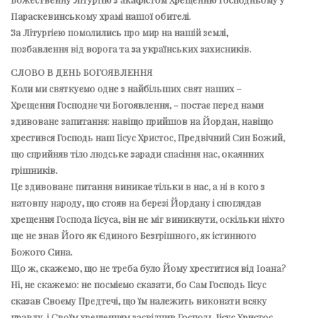
Параскевинському храмі нашої обителі.
За Літургією помолились про мир на нашій землі,
позбавлення від ворога та за українських захисників.
СЛОВО В ДЕНЬ БОГОЯВЛЕННЯ
Коли ми святкуємо одне з найбільших свят наших –
Хрещення Господнє чи Богоявлення, – постає перед нами
здивоване запитання: навіщо прийшов на Йордан, навіщо
хрестився Господь наш Іісус Христос, Предвічний Син Божий,
що сприйняв тіло людське заради спасіння нас, окаянних
грішників.
Це здивоване питання виникає тільки в нас, а ні в кого з
натовпу народу, що стояв на березі Йордану і споглядав
хрещення Господа Іісуса, він не міг виникнути, оскільки ніхто
ще не знав Його як Єдиного Безгрішного, як істинного
Божого Сина.
Що ж, скажемо, що не треба було Йому хреститися від Іоана?
Ні, не скажемо: не посміємо сказати, бо Сам Господь Іісус
сказав Своєму Предтечі, що їм належить виконати всяку
правду, і Своїм хрещенням засвідчив Господь Іісус Христос