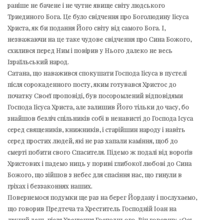
раніше не бачене і не чутне явище світу людського
Триєдиного Бога. Це було свідчення про Боголюдину Іісуса
Христа, як би подання Його світу від самого Бога. І,
незважаючи на це таке чудове свідчення про Сина Божого,
схилився перед Ним і повірив у Нього далеко не весь
Ізраїльський народ.
Сатана, що наважився спокушати Господа Іісуса в пустелі
після сорокаденного посту, яким готувався Христос до
початку Своєї проповіді, був посоромлений відповідями
Господа Іісуса Христа, але залишив Його тільки до часу, бо
знайшов безліч спільників собі в ненависті до Господа Ісуса
серед священиків, книжників, і старійшин народу і навіть
серед простих людей, які не раз хапали каміння, щоб до
смерті побити свого Спасителя. Підемо ж подалі від ворогів
Христових і падемо ниць у пориві глибокої любові до Сина
Божого, що зійшов з небес для спасіння нас, що гинули в
гріхах і беззаконнях наших.
Повернемося подумки ще раз на берег Йордану і послухаємо,
що говорив Предтеча та Хреститель Господній Іоан на
другий день після Хрещення Господнього. Він говорив: «Ось