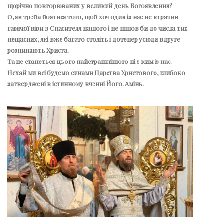
щорічно повторюваних у великий день Богоявлення?
О, як треба боятися того, щоб хоч один із нас не втратив
гарячої віри в Спасителя нашого і не пішов би до числа тих
нещасних, які вже багато століть і дотепер усюди вдруге
розпинають Христа.
Та не станеться цього найстрашнішого ні з ким із нас.
Нехай ми всі будемо синами Царства Христового, глибоко
затверджені в істинному вченні Його. Амінь.