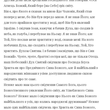
Агнець Божий, Який бере [на Себе] гріх світу.
Він є, про Якого я сказав: за мною йде Чоловік, Який став
поперед мене, бо Він був передо мною. Я не знав Його; але
для того прийшов хрестити у воді, щоб Він був явлений
Ізраїлю. І свідчив Іоан, кажучи: я бачив Духа, що сходив із
неба, як голуба, і перебуває на Ньому. Я не знав Його; але
Той, Хто послав мене христити у воді, сказав мені: На кого
побачиш Духа, що сходить і перебуває на Ньому, Той, Хто
христить Духом Святим. І я бачив і засвідчив, що Він є Син
Божий». Чуєте, чуєте, браття і сестри мої, що не тільки Отець
наш Небесний і Дух Святий свідчили про Господа Іісуса
Христа як про Предвічного Сина Божого, але й найбільший з
народжених жінками з усією доступною людиною силою
свідчить про те саме.
Невже мало нам цього свідчення Самого Бога, цього
Божественного уявлення Його світу, як Улюбленого Сина
Божого? Невже мало і свідчення про Нього як Сина Божого
найбільшого з усіх, що колись народжені дружинами? Невже
мало цих найбільших свідчень про Христа як Сина Божого,