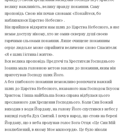
велику важливість, велику правду покаяння. Саму
проповідь Свою він почав словами: «Покайтеся, бо
наблизилося Царство Небесне» .
Він прийшов відкрити нам шлях до Царства Небесного, в яке
немає доступу нікому, хто не омив скверну душі своєю
гарячими сльозами покаяння. Лише очищене покаянням
серце людське може сприйняти величезне слово Спасителя:
«Я є шлях і істина і життя».
Вся велика проповідь Предтечі та Хрестителя Господнього
Іоанна мала головною метою заклик до покаяння, яким він
приготував Господу шлях Його.
А без глибокого покаяння неможливо розпочати важкий
шлях до Царства Небесного, вказаного нам Господом Іісусом
Христом. І інша найбільша Божа справа відбулася цього
преславного дня Хрещення Господнього. Коли Син Божий
виходив з води Йордану, на голову Його спустився з небес у
вигляді голуба Дух Святий. І почув народ, що стояв на березі
Йордану, що з неба пролунав голос Бога Отця: «Це Син Мій
возлюблений, в якому Моє милосердя». Це було ніколи