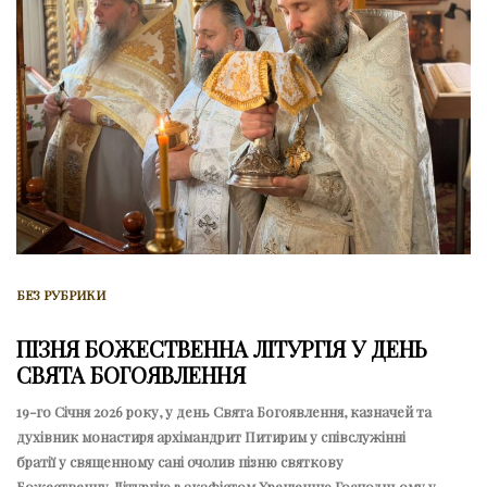
БЕЗ РУБРИКИ
ПІЗНЯ БОЖЕСТВЕННА ЛІТУРГІЯ У ДЕНЬ
СВЯТА БОГОЯВЛЕННЯ
19-го Січня 2026 року, у день Свята Богоявлення, казначей та
духівник монастиря архімандрит Питирим у співслужінні
братії у священному сані очолив пізню святкову
Божественну Літургію з акафістом Хрещенню Господньому у