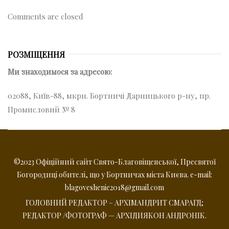
Comments are closed
РОЗМІЩЕННЯ
Ми знаходимося за адресою:
02088, Київ-88, мкрн. Бортничі Дарницького р-ну, пр.
Промисловий № 8
©2023 Офіційний сайт Свято-Благовіщенської, Пресвятої
Богородиці обителі, що у Бортничах міста Києва. e-mail:
blagoveshenie2018@gmail.com
ГОЛОВНИЙ РЕДАКТОР – АРХІМАНДРИТ СМАРАГД;
РЕДАКТОР /ФОТОГРАФ — АРХІДИЯКОН АНДРОНІК.