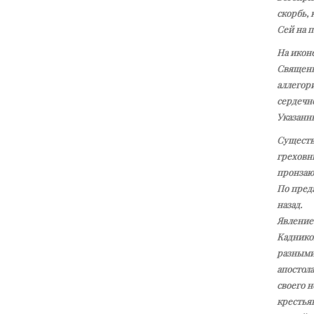
скорбь,
Сей на п
На иконе
Священно
аллегор
сердечн
Указанн
Существу
греховны
пронзаю
По пред
назад.
Явление
Кадников
разными 
апостола
своего н
крестьян