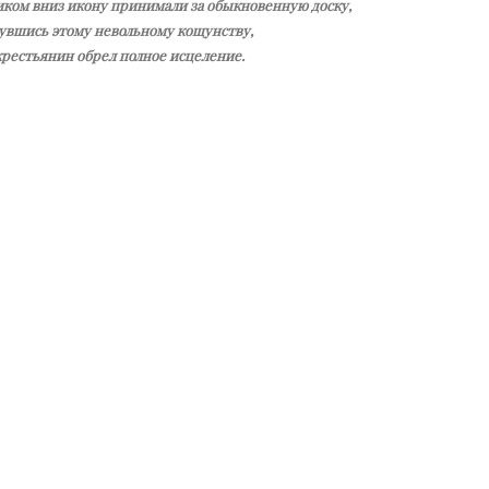
иком вниз икону принимали за обыкновенную доску,
нувшись этому невольному кощунству,
рестьянин обрел полное исцеление.