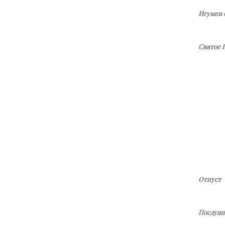
Игумен 
Святое 
Отпуст
Послушн