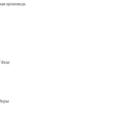
ная проповедь
 Вход
 Веры