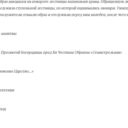
образ находился на повороте лестницы колокольни храма. Обращенную л
 служила ступенькой лестницы, по которой поднимались звонари. Ужас
ослужители отмыли образ и отслужили перед ним молебен, после чего к
 молитвы
 Пресвятой Богородицы пред Ея Честным Образом «Семистрельная»
ловенно Царство…»
ектения
ход