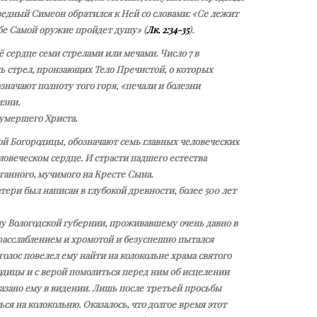
едный Симеон обратился к Ней со словами: «Се лежит
ебе Самой оружие пройдет душу» (
Лк. 2:34-35
).
сердце семи стрелами или мечами. Число 7 в
ь стрел, пронзающих Тело Пречистой, о которых
начают полноту того горя, «печали и болезни
изни.
 умершего Христа.
ой Богородицы, обозначают семь главных человеческих
ловеческом сердце. И страсти падшего естества
ганного, мучимого на Кресте Сына.
ри был написан в глубокой древности, более 500 лет
у Вологодской губернии, проживавшему очень давно в
 расслаблением и хромотой и безуспешно пытался
лос повелел ему найти на колокольне храма святого
родицы и с верой помолиться перед ним об исцелении
указано ему в видении. Лишь после третьей просьбы
я на колокольню. Оказалось, что долгое время этот