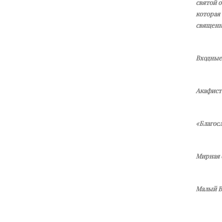
святой 
которая
священн
Входные
Акафист
«Благос
Мирная 
Малый В