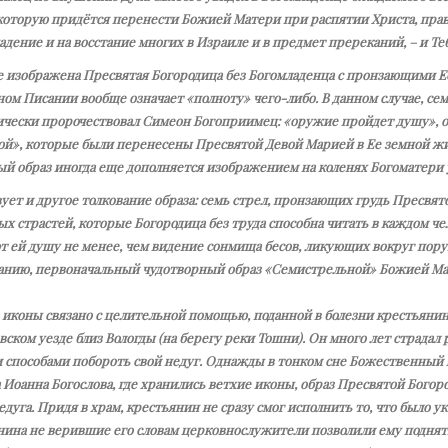
 которую придётся перенести Божией Матери при распятии Христа, прав
адение и на восстание многих в Израиле и в предмет пререканий, – и Т
 изображена Пресвятая Богородица без Богомладенца с пронзающими Её 
м Писании вообще означает «полноту» чего-либо. В данном случае, сем
ически пророчествовал Симеон Богоприимец: «оружие пройдет душу», оз
ой», которые были перенесены Пресвятой Девой Марией в Ее земной ж
ый образ иногда еще дополняется изображением на коленях Богоматери
ет и другое толкование образа: семь стрел, пронзающих грудь Пресвят
х страстей, которые Богородица без труда способна читать в каждом че
т ей душу не менее, чем видение сонмища бесов, ликующих вокруг пору
анию, первоначальный чудотворный образ «Семистрельной» Божией Мате
 иконы связано с целительной помощью, поданной в болезни крестьянин
ском уезде близ Вологды (на берегу реки Тошни). Он много лет страдал
способами побороть свой недуг. Однажды в тонком сне Божественный го
 Иоанна Богослова, где хранились ветхие иконы, образ Пресвятой Бого
едуга. Придя в храм, крестьянин не сразу смог исполнить то, что было 
ина не верившие его словам церковнослужители позволили ему поднятьс