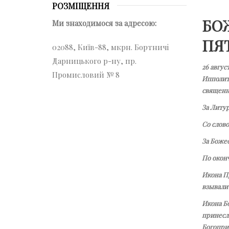
РОЗМІЩЕННЯ
БО
Ми знаходимося за адресою:
ПЯ
02088, Київ-88, мкрн. Бортничі
Дарницького р-ну, пр.
26 авгус
Промисловий № 8
Ипполит
священн
За Литур
Со слов
За Боже
По окон
Икона П
взывали 
Икона Б
принесл
Богопри