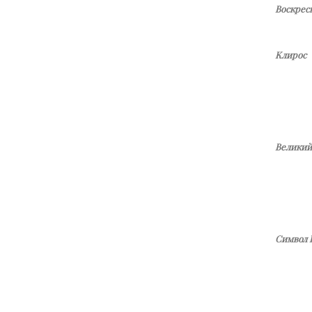
Воскрес
Клирос
Великий
Символ