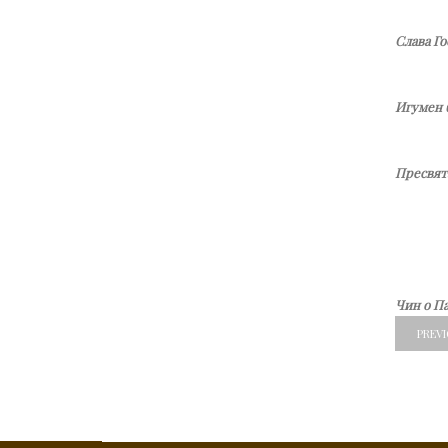
Слава Г
Игумен 
Пресвята
Чин о П
PREV