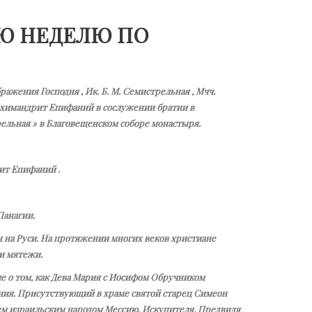
-Ю НЕДЕЛЮ ПО
ражения Господня , Ик. Б. М. Семистрельная , Мчч.
архимандрит Епифаний в сослужении братии в
ельная » в Благовещенском соборе монастыря.
ит Епифаний .
Панагии.
 на Руси. На протяжении многих веков христиане
ли мятежи.
 о том, как Дева Мария с Иосифом Обручником
ения. Присутствующий в храме святой старец Симеон
ем израильским народом Мессию, Искупителя. Предвидя