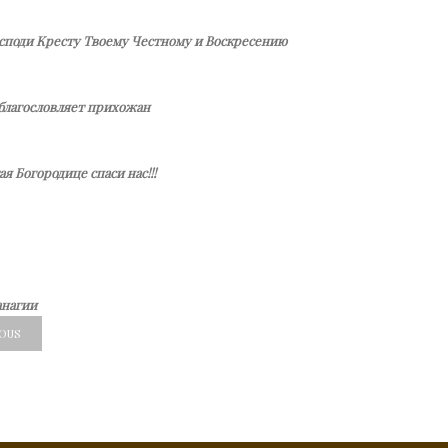
осподи Кресту Твоему Честному и Воскресению
благословляет прихожан
я Богородице спаси нас!!!
анагии
IOUS