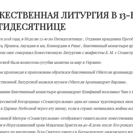
ЖЕСТВЕННАЯ ЛИТУРГИЯ В 13
ТИДЕСЯТНИЦЕ
та 2018 года, в Неделю 13-ю по Пятидесятнице , Отдания праздника Преоб
а, Иринея, Авундия и мц. Конкордии в Риме , благочинный монастыря 
ом сане совершил Божественную Литургию с акафистом Б. М. « Семистр
гией была вознесена сугубая молитва за мир в Украине.
ом проповеди к прихожанам обратился благочинный Обители архимандр
ственной Литургией молился игумен Обители Архимандрит Варлаам .
чании благочинный монастыря архимандрит Епифаний возглавил Чин о 
ресвятой Богородицы «Семистрельная» одна из самых чудотворных икон
к Царице Небесной через эту икону, если в стране начинались войны и
ожией Матери «Семистрельная» отображает евангельское повествование
и в Иерусалимский храм Младенца Христа на 40-й день после Его рожд
имец по внушению Духа Святого увидел в Богомладенце ожидаемого вс