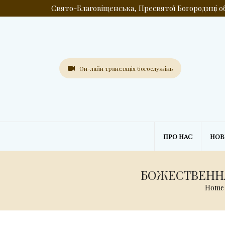
Свято-Благовіщенська, Пресвятої Богородиці 
Он-лайн трансляція богослужінь
ПРО НАС
НО
БОЖЕСТВЕННА
Home