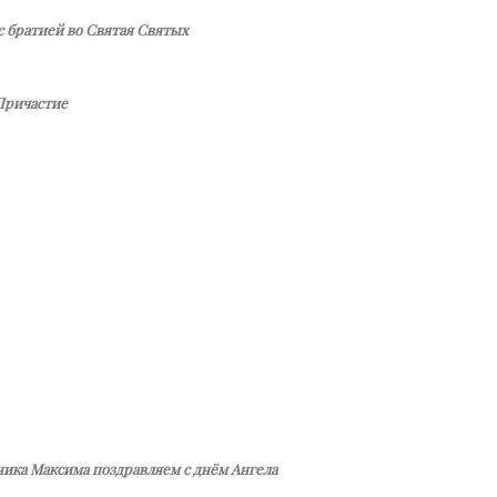
с братией во Святая Святых
Причастие
ика Максима поздравляем с днём Ангела