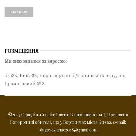
PREVIOUS
РОЗМІЩЕННЯ
Ми знаходимося за адресою:
02088, Київ-88, мкрн. Бортничі Дарницького р-ну, пр.
Промисловий № 8
©2023 Офіційний сайт Свято-Благовіщенської, Пресвятої
Богородиці обителі, що у Бортничах міста Києва. e-mail:
blagoveshenie2018@gmail.com