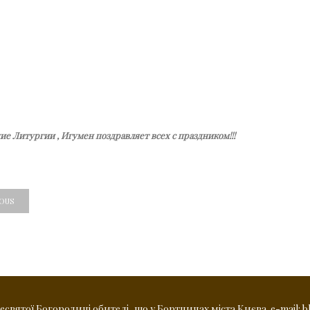
е Литургии , Игумен поздравляет всех с праздником!!!
IOUS
вятої Богородиці обителі, що у Бортничах міста Києва. e-mail: b