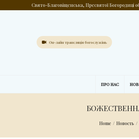
Свято-Благовіщенська, Пресвятої Богородиці 
Он-лайн трансляція богослужінь
ПРО НАС
НО
БОЖЕСТВЕННА
Home
/
Новость
/