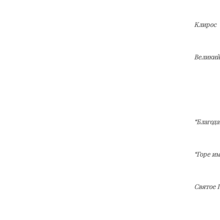
Клирос
Великий
“Благода
“Горе им
Святое 