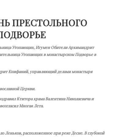
НЬ ПРЕСТОЛЬНОГО
ПОДВОРЬЕ
ельница Утопающих, Игумен Обители Архимандрит
сительница Утопающих в монастырском Подворье в
ндрит Епифаний, управляющий делами монастыря
авославной Церкви.
оздравил Ктитора храма Валентина Николаевича и
озгласил Многая Лета.
­ло Лень­ков, рас­по­ло­жен­ное при ре­ке Десне. В глу­бо­кой