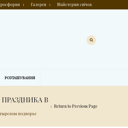
росфорня
Галерея
Майстерня свічок
РОЗТАШУВАННЯ
 ПРАЗДНИКА В
Return to Previous Page
стырском подворье