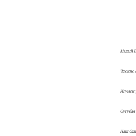
Малый В
Чтение 
Игумен у
Сугубая
Наш бла