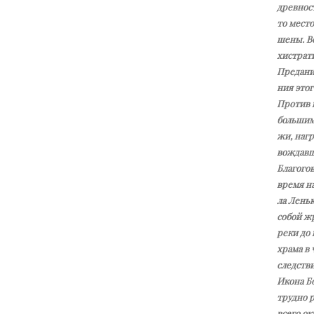
древ­но­с
то ме­сто
ше­ны. Во
хи­стра­ти
Пре­да­ни
ния это­го
Про­тив г
боль­ши­м
жи, на­гр
вож­дав­ш
Бла­го­го
вре­мя на
ла Лень­к
со­бой жр
ре­ки до 
хра­ма в 
след­стви
Ико­на Бо
труд­но р
все­го ок