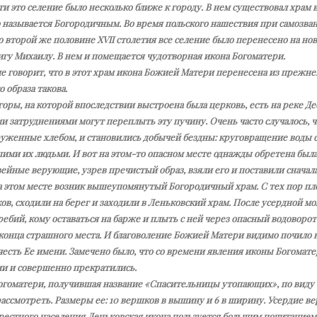
ти это се­ле­ние бы­ло несколь­ко бли­же к го­ро­ду. В нем су­ще­ство­вал храм в
 на­зы­ва­ет­ся Бо­го­ро­дич­ным. Во вре­мя поль­ско­го на­ше­ствия при са­мо­зв
 вто­рой же по­ло­вине XVII сто­ле­тия все се­ле­ние бы­ло пе­ре­не­се­но на но
­гу Ми­ха­и­лу. В нем и по­ме­ща­ет­ся чу­до­твор­ная ико­на Бо­го­ма­те­ри.
е го­во­рит, что в этот храм ико­на Бо­жи­ей Ма­те­ри пе­ре­не­се­на из преж­ней
 об­ра­за та­ко­ва.
о­ры, на ко­то­рой впо­след­ствии вы­стро­е­на бы­ла цер­ковь, есть на ре­ке Д
и за­труд­не­ни­я­ми мо­гут пе­ре­плыть эту пу­чи­ну. Очень ча­сто слу­ча­лось, 
у­жен­ные хле­бом, и ста­но­ви­лись до­бы­чей без­дны: кру­го­вра­ще­ние во­ды с
и­ми их людь­ми. И вот на этом-то опас­ном ме­сте од­на­жды об­ре­те­на бы­ла 
­вей­ные ве­ру­ю­щие, узрев пре­чи­стый об­раз, взя­ли его и по­ста­ви­ли сна­ча­л
 этом ме­сте воз­ник вы­ше­упо­мя­ну­тый Бо­го­ро­дич­ный храм. С тех пор пло
ов, схо­ди­ли на бе­рег и за­хо­ди­ли в Лень­ков­ский храм. По­сле усерд­ной мо­
е­бий, ко­му оста­вать­ся на бар­же и плыть с ней через опас­ный во­до­во­ро
кон­ца страш­но­го ме­ста. И бла­го­во­ле­ние Бо­жи­ей Ма­те­ри ви­ди­мо по­чи­ло
честь Ее име­ни. За­ме­че­но бы­ло, что со вре­ме­ни яв­ле­ния ико­ны Бо­го­ма­те
и и со­вер­шен­но пре­кра­ти­лись.
­го­ма­те­ри, по­лу­чив­шая на­зва­ние «Спа­си­тель­ни­цы уто­па­ю­щих», по ви­ду
ас­смот­реть. Раз­ме­ры ее: 10 верш­ков в вы­ши­ну и 6 в ши­ри­ну. Усер­дие ве­
рест­но­го на­се­ле­ния Лень­ков­ская ико­на поль­зу­ет­ся боль­шим по­чи­та­ни­е