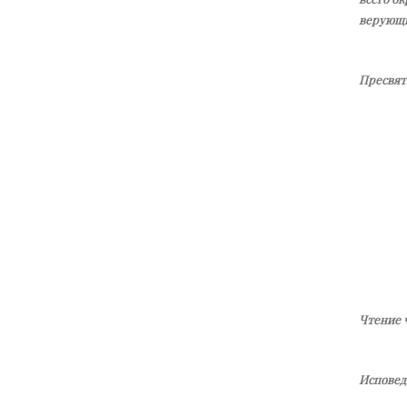
ве­ру­ю­щ
Пресвята
Чтение 
Исповед