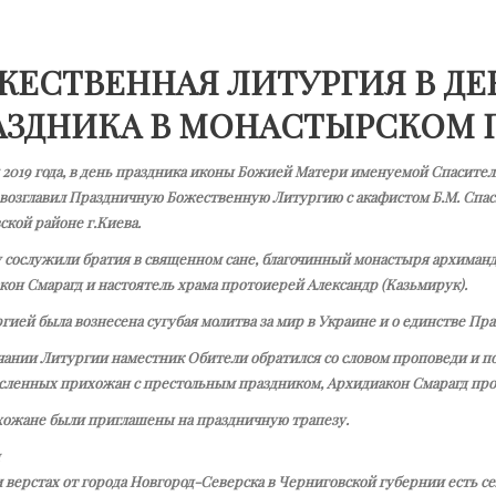
ЖЕСТВЕННАЯ ЛИТУРГИЯ В ДЕ
АЗДНИКА В МОНАСТЫРСКОМ 
я 2019 года, в день праздника иконы Божией Матери именуемой Спасит
 возглавил Праздничную Божественную Литургию с акафистом Б.М. Спа
кой районе г.Киева.
 сослужили братия в священном сане, благочинный монастыря архима
кон Смарагд и настоятель храма протоиерей Александр (Казьмирук).
гией была вознесена сугубая молитва за мир в Украине и о единстве Пр
чании Литургии наместник Обители обратился со словом проповеди и п
сленных прихожан с престольным праздником, Архидиакон Смарагд пров
хожане были приглашены на праздничную трапезу.
 вер­стах от го­ро­да Нов­го­род-Се­вер­ска в Чер­ни­гов­ской гу­бер­нии есть се