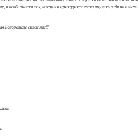
их, в осо­бен­но­сти тех, ко­то­рым при­хо­дит­ся ча­сто вру­чать се­бя во власть
я Богородице спаси нас!!!
часов
ь