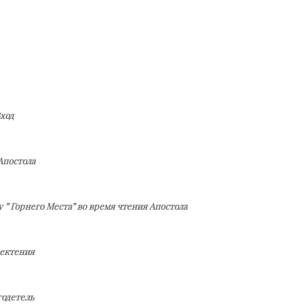
ход
Апостола
 ” Горнего Места” во время чтения Апостола
 ектения
годетель