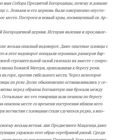
о имя Со­бо­ра Пре­свя­той Бо­го­ро­ди­цы, по­че­му и до­ныне
ан­це с. Лень­ков и его цер­ковь бы­ли со­вер­шен­но опу­сто­
­вое ме­сто. По­стро­ен и но­вый храм, по­свя­щен­ный св. Ар­
 Бо­го­ро­дич­ной церк­ви. Ис­то­рия яв­ле­ния и про­слав­ле­
есне весь­ма опас­ный во­до­во­рот. Да­же опыт­ные плов­цы с
что в этот во­до­во­рот по­па­да­ли огром­ных раз­ме­ров бар­
во­ей стре­ми­тель­ной си­лой увле­ка­ло их вме­сте с со­про­
ико­на Бо­жи­ей Ма­те­ри, при­плыв­шая к бе­ре­гу ре­ки.
а на го­ре, про­тив ги­бель­но­го ме­ста. Через неко­то­рое
в­цы по ре­ке Десне обык­но­вен­но оста­нав­ли­ва­лись у се­
лит­вы пе­ред об­ра­зом Бо­го­ма­те­ри они бро­са­ли меж­ду
т. Осталь­ные же его то­ва­ри­щи шли пеш­ком по бе­ре­гу
 на опас­ном ме­сте со вре­ме­ни по­стро­е­ния вбли­зи него
­ри несча­стия с плов­ца­ми ста­ли слу­чать­ся ред­ко, а впо­
 сво­е­му весь­ма вет­хая: лик Пред­веч­но­го Мла­ден­ца да­же
ру­ю­щих укра­си­ло этот об­раз се­реб­ря­ной ри­зой. Сре­ди
м, при­вле­кая на по­кло­не­ние Пре­чи­стой Де­ве мно­же­ство