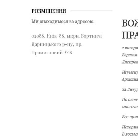
РОЗМІЩЕННЯ
БО
Ми знаходимося за адресою:
ПР
02088, Київ-88, мкрн. Бортничі
Дарницького р-ну, пр.
2 январ
Промисловий № 8
Варлаам
Днепровс
Игумену
Архидиа
За Литур
По окон
многочи
Все при
История
В вось­ми