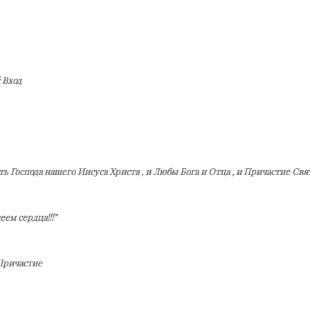
 Вход
ть Господа нашего Иисуса Христа , и Любы Бога и Отца , и Причастие Свята
еем сердца!!!”
Причастие