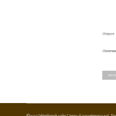
Отпуст
Окончани
PREV
©2023 Офіційний сайт Свято-Благовіщенської, Прес