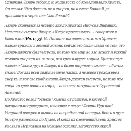
Однажды Лазарь заболел, и, когда весть об этом дошла до Христа,
Он сказал: “Это болезнь не к смерти, но к славе Божией, да
прославится через нее Сын Божий”.
Лазарь скончался за четыре дня до прихода Иисуса в Вифанию.
Услышав о смерти Лазаря, «Иисус прослезился», – говорится в
Евангелии (
Ин. 11, 35
). Из Писания мы знаем о том, что Христос
плакал трижды в земной жизни, сейчас это были слезы «о том, что
Лазарь должен был умереть, потому что мир во зле лежит и всякий
человек смертен из-за того, что грех владеет миром. Христос тут
плакал о Своем друге Лазаре, и в более широком смысле – об этом
ужасе: Бог дал всей твари вечную жизнь, а человек грехом ввел
смерть, и вот светлый юноша Лазарь должен умереть, потому что
когда-то грех вошел в мир», – поясняет митрополит Сурожский
Антоний.
Но Христос велел “отнять” камень от пещеры, в которой
похоронили праведника, и воззвал к нему: “Лазарь! Иди вон”.
Умерший воскрес и вышел из погребальной пещеры. Весть о чуде
быстро разнеслась по Иудее. И когда на следующий день Христос
въехал в Иерусалим на молодом осленке, множество людей