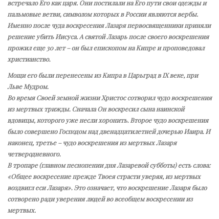
встречало Его как царя. Они постилали на Его пути свои одежды и
пальмовые ветви, символом которых в России являются вербы.
Именно после чуда воскресения Лазаря первосвященники приняли
решение убить Иисуса. А святой Лазарь после своего воскрешения
прожил еще 30 лет – он был епископом на Кипре и проповедовал
христианство.
Мощи его были перенесены из Кипра в Царьград в IX веке, при
Льве Мудром.
Во время Своей земной жизни Христос сотворил чудо воскрешения
из мертвых трижды. Сначала Он воскресил сына наинской
вдовицы, которого уже несли хоронить. Второе чудо воскрешения
было совершено Господом над двенадцатилетней дочерью Иаира. И
наконец, третье – чудо воскрешения из мертвых Лазаря
четверодневного.
В тропаре (главном песнопении дня Лазаревой субботы) есть слова:
«Общее воскресение прежде Твоея страсти уверяя, из мертвых
воздвигл еси Лазаря». Это означает, что воскрешение Лазаря было
сотворено ради уверения людей во всеобщем воскресении из
мертвых.