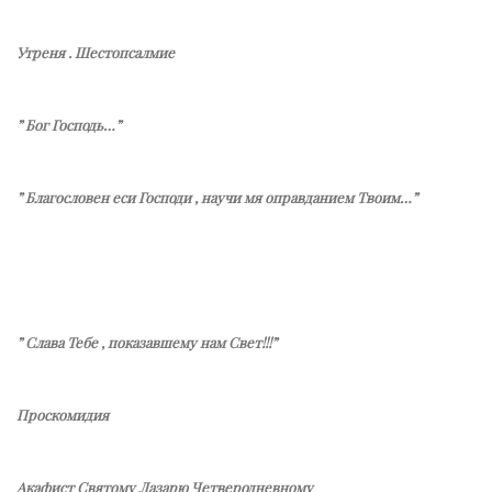
Утреня . Шестопсалмие
” Бог Господь…”
” Благословен еси Господи , научи мя оправданием Твоим…”
” Слава Тебе , показавшему нам Свет!!!”
Проскомидия
Акафист Святому Лазарю Четверодневному