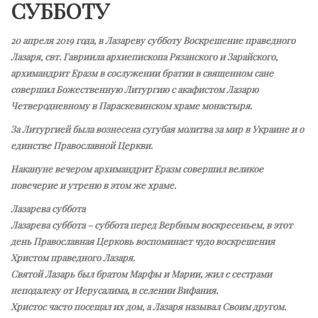
СУББОТУ
20 апреля 2019 года, в Лазареву субботу Воскрешение праведного
Лазаря, свт. Гавриила архиепископа Рязанского и Зарайского,
архимандрит Еразм в сослужении братии в священном сане
совершил Божественную Литургию с акафистом Лазарю
Четверодневному в Параскевинском храме монастыря.
За Литургией была вознесена сугубая молитва за мир в Украине и о
единстве Православной Церкви.
Накануне вечером архимандрит Еразм совершил великое
повечерие и утреню в этом же храме.
Лазарева суббота
Лазарева суббота – суббота перед Вербным воскресеньем, в этот
день Православная Церковь воспоминает чудо воскрешения
Христом праведного Лазаря.
Святой Лазарь был братом Марфы и Марии, жил с сестрами
неподалеку от Иерусалима, в селении Вифания.
Христос часто посещал их дом, а Лазаря называл Своим другом.