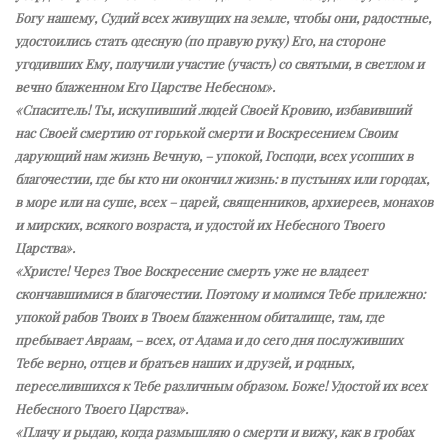
Богу нашему, Судий всех живущих на земле, чтобы они, радостные,
удостоились стать одесную (по правую руку) Его, на стороне
угодивших Ему, получили участие (участь) со святыми, в светлом и
вечно блаженном Его Царстве Небесном».
«Спаситель! Ты, искупивший людей Своей Кровию, избавивший
нас Своей смертию от горькой смерти и Воскресением Своим
дарующий нам жизнь Вечную, – упокой, Господи, всех усопших в
благочестии, где бы кто ни окончил жизнь: в пустынях или городах,
в море или на суше, всех – царей, священников, архиереев, монахов
и мирских, всякого возраста, и удостой их Небесного Твоего
Царства».
«Христе! Через Твое Воскресение смерть уже не владеет
скончавшимися в благочестии. Поэтому и молимся Тебе прилежно:
упокой рабов Твоих в Твоем блаженном обиталище, там, где
пребывает Авраам, – всех, от Адама и до сего дня послуживших
Тебе верно, отцев и братьев наших и друзей, и родных,
переселившихся к Тебе различным образом. Боже! Удостой их всех
Небесного Твоего Царства».
«Плачу и рыдаю, когда размышляю о смерти и вижу, как в гробах