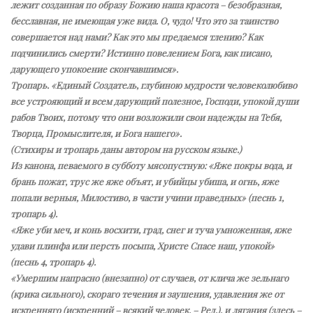
лежит созданная по образу Божию наша красота – безобразная,
бесславная, не имеющая уже вида. О, чудо! Что это за таинство
совершается над нами? Как это мы предаемся тлению? Как
подчинились смерти? Истинно повелением Бога, как писано,
дарующего упокоение скончавшимся».
Тропарь. «Единый Создатель, глубиною мудрости человеколюбиво
все устрояющий и всем дарующий полезное, Господи, упокой души
рабов Твоих, потому что они возложили свои надежды на Тебя,
Творца, Промыслителя, и Бога нашего».
(Стихиры и тропарь даны автором на русском языке.)
Из канона, певаемого в субботу мясопустную: «Яже покры вода, и
брань пожат, трус же яже объят, и убийцы убиша, и огнь, яже
попали верныя, Милостиво, в части учини праведных» (песнь 1,
тропарь 4).
«Яже уби меч, и конь восхити, град, снег и туча умноженная, яже
удави плинфа или персть посыпа, Христе Спасе наш, упокой»
(песнь 4, тропарь 4).
«Умершим напрасно (внезапно) от случаев, от клича же зельнаго
(крика сильного), скораго течения и заушения, удавления же от
искренняго (искренний – всякий человек. – Ред.), и лягания (здесь –