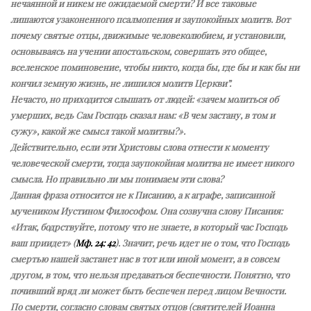
нечаянной и никем не ожидаемой смерти? И все таковые
лишаются узаконенного псалмопения и заупокойных молитв. Вот
почему святые отцы, движимые человеколюбием, и установили,
основываясь на учении апостольском, совершать это общее,
вселенское поминовение, чтобы никто, когда бы, где бы и как бы ни
кончил земную жизнь, не лишился молитв Церкви”.
Нечасто, но приходится слышать от людей: «зачем молиться об
умерших, ведь Сам Господь сказал нам: «В чем застану, в том и
сужу», какой же смысл такой молитвы?».
Действительно, если эти Христовы слова отнести к моменту
человеческой смерти, тогда заупокойная молитва не имеет никого
смысла. Но правильно ли мы понимаем эти слова?
Данная фраза относится не к Писанию, а к аграфе, записанной
мучеником Иустином Философом. Она созвучна слову Писания:
«Итак, бодрствуйте, потому что не знаете, в который час Господь
ваш приидет» (
Мф. 24: 42
). Значит, речь идет не о том, что Господь
смертью нашей застанет нас в тот или иной момент, а в совсем
другом, в том, что нельзя предаваться беспечности. Понятно, что
почивший вряд ли может быть беспечен перед лицом Вечности.
По смерти, согласно словам святых отцов (святителей Иоанна