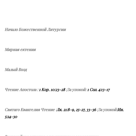
Начало Божественной Литургии
Мирная ектения
Малый Вход
Чтение Апостола :
1 Кор. 10:23–28
;За упокой:
1 Сол. 4:13–17
Святаго Евангелия Чтение :
Лк. 21:8–9, 25–27, 33–36
;За упокой:
Ин.
5:24–30