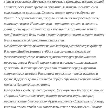
душа и тело живы. Мертвые же мертвы телом, хотя и живы душой,
а значит, есть у них время на покаяние. И помочь им можем мы,
еще живые их сродники, близкие, соседи, просто собратья во
Христе. Усердная молитва, щедрая милостыня могут совершить,
воистину, чудеса. И главное чудо – прощение грехов и спасение
души происходит незаметно для нас, но от этого оно не теряет
своей важности. Ведь и нам в скором времени очень и очень важны
будут молитвы об упокоении наших душ.
Особенности богослужения во Вселенскую родительскую субботу
В заупокойной ектении в субботу мясопустную взывается
(возглашается): «Еще молимся о упокоении душ рабов Божиих,
праотец, отец и братий, зде лежащих и повсюду, православных
христиан». В иных храмах при этом ставится перед Царскими
дверями стол, на столе Распятие и перед ним – свеча, а иногда и
кутия. В других храмах ставится перед Царскими дверями только
свеча на большом подсвечнике.
Из службы в субботу мясопустную. Стихиры на «Господи, воззвах»:
«Верные! Воспоминая всех усопших от начала мира, которые
провели жизнь благочестиво, будем воспевать Спасителя и Господа,
усердно прося, чтобы они могли дать ответ в час суда Ему, Самому