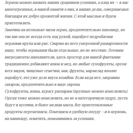
Зерном можно назвать наших сродников усопших, а плод их — в нас
многогрешных, в нашей памяти о них, в наших делах, совершаемых
благодаря их добро прожитой жизни. С этой мыслью и будем
приготовлять.
Замочим на несколько часов зерно, предпочтительно пшеницу, но
так как она не всегда есть под рукой, подойдет недробленая
перловая крупа или рис. Сварим из него умеренной разваренности
кашу, чтобы зернышки были отдельные, но не жесткие. Готовим
ингредиенты наполнители, здесь простор для вашей фантазии:
традиционно добавляют изюм и мед, но любые сухофрукты, орехи
всех видов, чищеные семечки, мак, фрукты, мармелад вполне
подойдут, это уже дело вкуса хозяйки. Если меда нет, заправим
сахаром, предпочтительно в виде сиропа.
Сухофрукты, изюм, курагу распарим (крупные можно измельчить).
Орехи тоже можно измельчить, но не в категоричную пудру, пусть
будут и кусочки, и более мелкая масса. Все приготовленные
продукты перемешаем. Помещаем в удобную посуду – и в церковь,
на панихиду, освятить, помолившись за усопших.