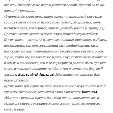
ото сна), Господи славы, верою усопшим ослаби (прости) во веки»
(песнь 8, тропарь 4).
«Умершия Божиим прощением (здесь – наказанием): смертных
громов всяких с небесе изнесенных, земли разседшейся, морю
восшумевшуся, вся верныя, Христе, упокой» (песнь 9, тропарь 3).
Приготовление кутии на Вселенскую родительскую субботу
Кутия, иначе – коливо (т. е. вареная пщеница, смешанная с мёдом),
поставляемая как при совершении заупокойной литии, так и
панихиды, служит напоминанием о Воскресении умершего. Как
зерно, чтобы образовать колос и дать плод, должно быть положено
в землю и там истлеть, так и тело умершего должно быть предано
земле и испытать истление, чтобы потом восстать для Будущей
жизни (
1 Кор. 15, 36-38
;
Ин. 12, 24
). Мёд знаменует сладость благ
будущей жизни.
Кутия, пожалуй, единственное обязательное блюдо поминальной
трапезы. Готовим ее, вспоминая слова Спасителя:
Иоан.12:24
«Истинно, истинно говорю вам: если пшеничное зерно, пав в
землю, не умрет, то останется одно; а если умрет, то принесет
много плода».