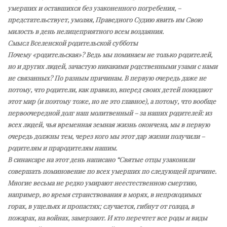
умерших и оставшихся без узаконенного погребения, –
предстательствует, умоляя, Праведного Судию явить им Свою
милость в день нелицеприятного всем воздаяния.
Смысл Вселенской родительской субботы
Почему «родительская»? Ведь мы поминаем не только родителей,
но и других людей, зачастую никакими родственными узами с нами
не связанных? По разным причинам. В первую очередь даже не
потому, что родители, как правило, вперед своих детей покидают
этот мир (и поэтому тоже, но не это главное), а потому, что вообще
первоочередной долг наш молитвенный – за наших родителей: из
всех людей, чья временная земная жизнь окончена, мы в первую
очередь должны тем, через кого мы этот дар жизни получили –
родителям и прародителям нашим.
В синаксаре на этот день написано “Святые отцы узаконили
совершать поминовение по всех умерших по следующей причине.
Многие весьма не редко умирают неестественною смертию,
например, во время странствования в морях, в непроходимых
горах, в ущельях и пропастях; случается, гибнут от голода, в
пожарах, на войнах, замерзают. И кто перечтет все роды и виды