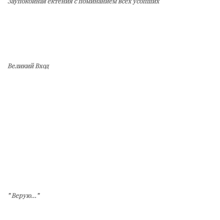
Заупокойная ектения с поминанием всех усопших
Великий Вход
” Верую…”