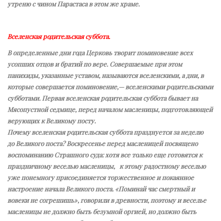
утреню с чином Парастаса в этом же храме.
Вселенская родительская суббота.
В определенные дни года Церковь творит поминовение всех
усопших отцов и братий по вере. Совершаемые при этом
панихиды, указанные уставом, называются вселенскими, а дни, в
которые совершается поминовение,— вселенскими родительскими
субботами. Первая вселенская родительская суббота бывает на
Мясопустной седмице, перед началом масленицы, подготовляющей
верующих к Великому посту.
Почему вселенская родительская суббота празднуется за неделю
до Великого поста? Воскресенье перед масленицей посвящено
воспоминанию Страшного суда: хотя все только еще готовятся к
праздничному веселью масленицы, к этому радостному веселью
уже понемногу присоединяется торжественное и покаянное
настроение начала Великого поста. «Поминай час смертный и
вовеки не согрешишь», говорили в древности, поэтому и веселье
масленицы не должно быть безумной оргией, но должно быть