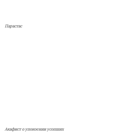
Парастас
Акафист о упокоении усопших