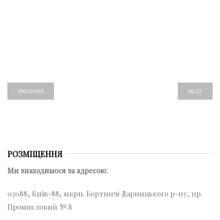
PREVIOUS
NEXT
РОЗМІЩЕННЯ
Ми знаходимося за адресою:
02088, Київ-88, мкрн. Бортничі Дарницького р-ну, пр.
Промисловий № 8