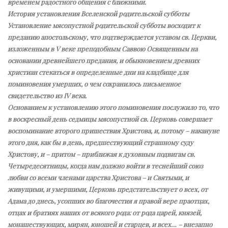
временем радостного общения с ближними.
История установления Вселенской родительской субботы
Установление мясопустной родительской субботы восходит к
преданию апостольскому, что подтверждается уставом св. Церкви,
изложенным в V веке преподобным Саввою Освященным на
основании древнейшего предания, и обыкновением древних
христиан стекаться в определенные дни на кладбище для
поминовения умерших, о чем сохранилось письменное
свидетельство из IV века.
Основанием к установлению этого поминовения послужило то, что
в воскресный день седмицы мясопустной св. Церковь совершает
воспоминание второго пришествия Христова, и, потому – накануне
этого дня, как бы в день, предшествующий страшному суду
Христову, и – притом – приближая к духовным подвигам св.
Четыредесятницы, когда нам должно войти в теснейший союз
любви со всеми членами царства Христова – и Святыми, и
живущими, и умершими, Церковь предстательствует о всех, от
Адама до днесь, усопших во благочестия я правой вере праотцах,
отцах и братиях наших от всякого рода: от рода царей, князей,
монашествующих, мирян, юношей и старцев, и всех… – внезапно