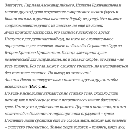
Златоуста, Кирилла Александрийского, Игнатия Брянчанинова и
многих других) душа встречается с миром ангельским (здесь и
Божии ангелы, и демоны начинают борьбу за душу). Это момент
соприкосновения души с Вечностью, но еще не конец.
Душа проходит мытарства, это занимает некоторое время.
Наступает для души частный суд, но и это не окончательное
определение для человека, иначе не было бы Страшного Суда во
Второе Христово Пришествие. Господь дает время душе
человеческой для исправления, но в том вся скорбь, что душа – не
весь человек. Без тела, может, сложнее грешить, но и исправляться
без тела тоже сложнее. Но выход из этого есть!
Апостол Иаков заповедует нам: «молитесь друг за друга, чтобы
исцелиться» (
Иак. 5, 16
).
Но ведь в исцелении нуждается не столько тело, сколько душа,
потому как в ней сосредоточен источник всех наших болезней –
грех. Потому то и действенна молитва Церкви о почивших, что это
молитва об избавлении от первопричины страданий – греха.
Почившие наши сродники еще не совсем люди, потому как человек
– существо троечастное. Только тогда человек – человек, когда дух,