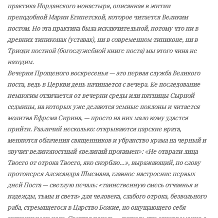
практика Иорданского монастыря, описанная в житии
преподобной Марии Египетской, которое читается Великим
постом. Но эта практика была исключительной, потому что ни в
древних типиконах (уставах), ни в современном типиконе, ни в
Триоди постной (богослужебной книге поста) мы этого чина не
находим.
Вечерня Прощеного воскресенья — это первая служба Великого
поста, ведь в Церкви день начинается с вечера. Ее последование
немногим отличается от вечерни среды или пятницы Сырной
седмицы, на которых уже делаются земные поклоны и читается
молитва Ефрема Сирина, — просто на них мало кому удается
прийти. Различий несколько: открываются царские врата,
меняются облачения священников и убранство храма на черный и
звучит великопостный «великий прокимен»: «Не отврати лица
Твоего от отрока Твоего, яко скорблю…», выражающий, по слову
протоиерея Александра Шмемана, главное настроение первых
дней Поста — светлую печаль: «таинственную смесь отчаянья и
надежды, тьмы и света» для человека, слабого отрока, безвольного
раба, стремящегося в Царство Божие, но ощущающего себя