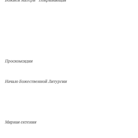
Проскомсидия
Начало Божественной Литургии
Мирная ектения