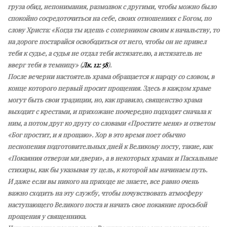
груза обид, непонимания, размолвок с другими, чтобы можно было
спокойно сосредоточиться на себе, своих отношениях с Богом, по
слову Христа: «Когда ты идешь с соперником своим к начальству, то
на дороге постарайся освободиться от него, чтобы он не привел
тебя к судье, а судья не отдал тебя истязателю, а истязатель не
вверг тебя в темницу» (
Лк. 12: 58
).
После вечерни настоятель храма обращается к народу со словом, в
конце которого первый просит прощения. Здесь в каждом храме
могут быть свои традиции, но, как правило, священство храма
выходит с крестами, и прихожане поочередно подходят сначала к
ним, а потом друг ко другу со словами «Простите меня» и ответом
«Бог простит, и я прощаю». Хор в это время поет обычно
песнопения подготовительных дней к Великому посту, такие, как
«Покаяния отверзи ми двери», а в некоторых храмах и Пасхальные
стихиры, как бы указывая ту цель, к которой мы начинаем путь.
И даже если вы никого на приходе не знаете, все равно очень
важно сходить на эту службу, чтобы почувствовать атмосферу
наступающего Великого поста и начать свое покаяние просьбой
прощения у священника.