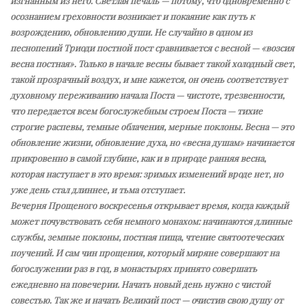
изгнанным из него. Светлая печаль — потому, что одновременно с
осознанием греховности возникает и покаяние как путь к
возрождению, обновлению души. Не случайно в одном из
песнопений Триоди постной пост сравнивается с весной — «возсия
весна постная». Только в начале весны бывает такой холодный свет,
такой прозрачный воздух, и мне кажется, он очень соответствует
духовному переживанию начала Поста — чистоте, трезвенности,
что передается всем богослужебным строем Поста — тихие
строгие распевы, темные облачения, мерные поклоны. Весна — это
обновление жизни, обновление духа, но «весна душам» начинается
прикровенно в самой глубине, как и в природе ранняя весна,
которая наступает в это время: зримых изменений вроде нет, но
уже день стал длиннее, и тьма отступает.
Вечерня Прощеного воскресенья открывает время, когда каждый
может почувствовать себя немного монахом: начинаются длинные
службы, земные поклоны, постная пища, чтение святоотеческих
поучений. И сам чин прощения, который миряне совершают на
богослужении раз в год, в монастырях принято совершать
ежедневно на повечерии. Начать новый день нужно с чистой
совестью. Так же и начать Великий пост — очистив свою душу от