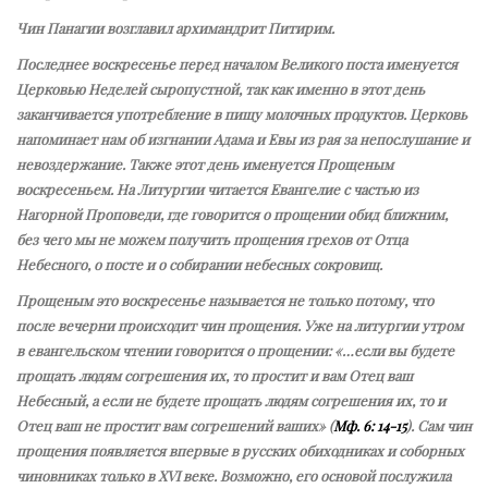
Чин Панагии возглавил архимандрит Питирим.
Последнее воскресенье перед началом Великого поста именуется
Церковью Неделей сыропустной, так как именно в этот день
заканчивается употребление в пищу молочных продуктов. Церковь
напоминает нам об изгнании Адама и Евы из рая за непослушание и
невоздержание. Также этот день именуется Прощеным
воскресеньем. На Литургии читается Евангелие с частью из
Нагорной Проповеди, где говорится о прощении обид ближним,
без чего мы не можем получить прощения грехов от Отца
Небесного, о посте и о собирании небесных сокровищ.
Прощеным это воскресенье называется не только потому, что
после вечерни происходит чин прощения. Уже на литургии утром
в евангельском чтении говорится о прощении: «…если вы будете
прощать людям согрешения их, то простит и вам Отец ваш
Небесный, а если не будете прощать людям согрешения их, то и
Отец ваш не простит вам согрешений ваших» (
Мф. 6: 14-15
). Сам чин
прощения появляется впервые в русских обиходниках и соборных
чиновниках только в XVI веке. Возможно, его основой послужила