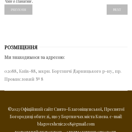
Чин о Панагии .
PREVIOUS
NEXT
РОЗМІЩЕННЯ
Ми знаходимося за адресою:
02088, Київ-88, мкрн. Бортничі Дарницького р-ну, пр.
Промисловий № 8
©2023 Офіційний сайт Свято-Благовіщенської, Пресвятої
Богородиці обителі, що у Бортничах міста Києва. e-mail:
blagoveshenie2018@gmail.com