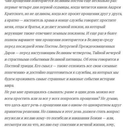
Чин прощения повторяется Великим постом еще несколько раз:
первые четыре дня первой седмицы, когда читается канон Андрея
Критского, но не целиком, когда все просят прощения друг у друга,
а кратко — настоятель храма в конце службы говорит: простите
меня, отцы и братья, и делает земной поклон, на который
верующие также отвечают земным поклоном. И еще раз в более
полном варианте чин прощения повторяется в Великую среду
перед последней этим Постом Литургией Преждеосвященных
Даров — перед наступающим Великим четвергом, Тайной вечерей
и страстными событиями Великой пятницы. Об этом говорится в
Постной триоди. Его смысл — также отложить все свои «земные
попечения» и достойно подготовиться к службам, на которых мы
будем проживать самые страшные и важные события истории
мира.
Не раз мне приходилось слышать: разве в один день можно все
всем простить или за все у всех попросить прощения? Не думаю,
что здесь идет речь о прощении как о каком-то однократном вдруг
принятом решении. Но главным в этот день должен стать вопрос:
неужели я желаю кому-то погибели и наказания Божия — или,
несмотря ни на что, желаю ему спасения и вечной жизни, хочу,