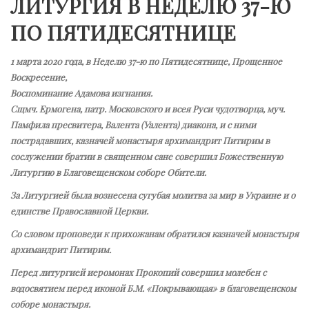
ЛИТУРГИЯ В НЕДЕЛЮ 37-Ю
ПО ПЯТИДЕСЯТНИЦЕ
1 марта 2020 года, в Неделю 37-ю по Пятидесятнице, Прощенное
Воскресение,
Воспоминание Адамова изгнания.
Сщмч. Ермогена, патр. Московского и всея Руси чудотворца, муч.
Памфила пресвитера, Валента (Уалента) диакона, и с ними
пострадавших, казначей монастыря архимандрит Питирим в
сослужении братии в священном сане совершил Божественную
Литургию в Благовещенском соборе Обители.
За Литургией была вознесена сугубая молитва за мир в Украине и о
единстве Православной Церкви.
Со словом проповеди к прихожанам обратился казначей монастыря
архимандрит Питирим.
Перед литургией иеромонах Прокопий совершил молебен с
водосвятием перед иконой Б.М. «Покрывающая» в благовещенском
соборе монастыря.