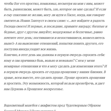
чтобы Бог его простил, помиловал, несмотря на мои с ним, может
быть, разногласия, может быть, зло, которое он мне сделал? И если
я ему спасения не желаю, могу ли идти к Пасхе, когда, как говорит
святитель Иоанн Златоуст в своем слове: «…все войдите в радость
Господа своего! И первые, и последние, примите награду; богатые и
бедные, друг с другом ликуйте; воздержные и беспечные, равно
почтите этот день; постившиеся и непостившиеся, возвеселитесь
ныне!» А на выяснение отношений, попытки понять другого, его
поступка иногда уходит вся жизнь.
Конечно, в этот день мы должны в первую очередь спросить себя:
кому я сам причинил боль, вольно и невольно? С кем у меня
немирные отношения и что я могу сделать для изменения этого? И
в первую очередь просить от сердца прощения у наших близких. В
храме, всем вместе, это сделать проще. Проще просить прощения
и простить. Эту возможность, которой нельзя пренебречь, и дает
нам Церковь в Прощеное воскресенье.
Водосвятный молебен с акафистом пред Чудотворным Образом
Божией Матери ” Покрывающая “