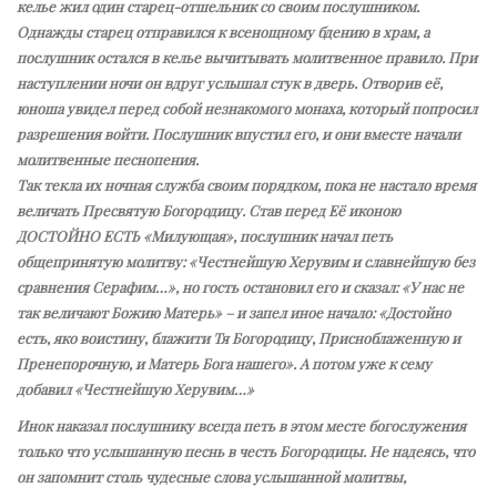
келье жил один старец-отшельник со своим послушником.
Однажды старец отправился к всенощному бдению в храм, а
послушник остался в келье вычитывать молитвенное правило. При
наступлении ночи он вдруг услышал стук в дверь. Отворив её,
юноша увидел перед собой незнакомого монаха, который попросил
разрешения войти. Послушник впустил его, и они вместе начали
молитвенные песнопения.
Так текла их ночная служба своим порядком, пока не настало время
величать Пресвятую Богородицу. Став перед Её иконою
ДОСТОЙНО ЕСТЬ «Милующая», послушник начал петь
общепринятую молитву: «Честнейшую Херувим и славнейшую без
сравнения Серафим…», но гость остановил его и сказал: «У нас не
так величают Божию Матерь» – и запел иное начало: «Достойно
есть, яко воистину, блажити Тя Богородицу, Присноблаженную и
Пренепорочную, и Матерь Бога нашего». А потом уже к сему
добавил «Честнейшую Херувим…»
Инок наказал послушнику всегда петь в этом месте богослужения
только что услышанную песнь в честь Богородицы. Не надеясь, что
он запомнит столь чудесные слова услышанной молитвы,