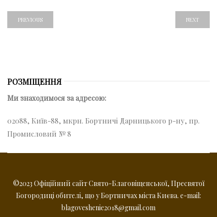
PREVIOUS
NEXT
РОЗМІЩЕННЯ
Ми знаходимося за адресою:
02088, Київ-88, мкрн. Бортничі Дарницького р-ну, пр.
Промисловий № 8
©2023 Офіційний сайт Свято-Благовіщенської, Пресвятої
Богородиці обителі, що у Бортничах міста Києва. e-mail:
blagoveshenie2018@gmail.com