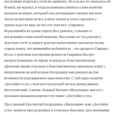
послушник попросил гостя их написать. Но в келье не оказалось ни
бумаги, ни чернил, и тогда незнакомец написал слова молитвы
пальцем на камне, который стал неожиданно мягким как воск.
Затем он внезапно исчез, и инок только и успел спросить у
пришельца его имя, на что тот ответил: «Гавриил».
Вернувшийся из храма старец был удивлен, услышав от
послушника слова новой молитвы. Выслушав же его рассказ о
чудесном госте и увидев чудесно начертанные письмена песни,
старец понял, что явившийся небожитель – это архангел Гавриил.
Весть о чудесном посещении архангела Гавриила быстро
распространилась по Афону и дошла до Константинополя.
Афонские иноки отослали в Константинополь каменную плиту с
начертанною на ней песнью Богородице как доказательство
истинности передаваемого ими известия. С той поры молитва
«Достойно есть» стала неотъемлемой частью православных
богослужений. А икона Божией Матери «Милующая» вместе с
прежним названием именуется также «Достойно есть».
Пред иконой Пресвятой Богородицы «Милующая» или «Достойно
есть» молятся при душевных и телесных болезнях, при окончании