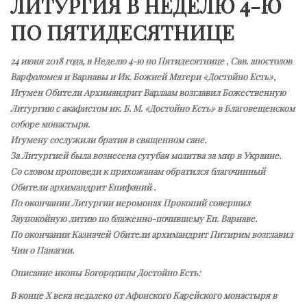
ЛИТУРГИЯ В НЕДЕЛЮ 4-Ю
ПО ПЯТИДЕСЯТНИЦЕ
24 июня 2018 года, в Неделю 4-ю по Пятидесятнице , Свв. апостолов
Варфоломея и Варнавы и Ик. Божией Матери «Достойно Есть»,
Игумен Обители Архимандрит Варлаам возглавил Божественную
Литургию с акафистом ик. Б. М. «Достойно Есть» в Благовещенском
соборе монастыря.
Игумену сослужили братия в священном сане.
За Литургией была вознесена сугубая молитва за мир в Украине.
Со словом проповеди к прихожанам обратился благочинный
Обители архимандрит Епифаний .
По окончании Литургии иеромонах Прокопий совершил
Заупокойную литию по блаженно-почившему Еп. Варнаве.
По окончании Казначей Обители архимандрит Питирим возглавил
Чин о Панагии.
Описание иконы Богородицы Достойно Есть:
В конце Х века недалеко от Афонского Карейского монастыря в