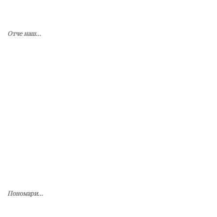
Отче наш…
Пономари…