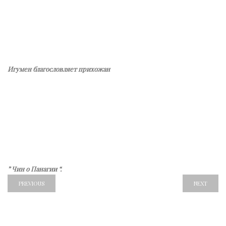
Игумен благословляет прихожан
” Чин о Панагии “.
PREVIOUS
NEXT