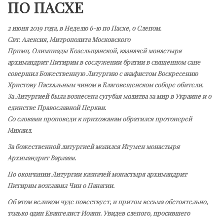
ПО ПАСХЕ
2 июня 2019 года, в Неделю 6-ю по Пасхе, о Слепом.
Свт. Алексия, Митрополита Московского
Прпмц. Олимпиады Козельщанской, казначей монастыря
архимандрит Питирим в сослужении братии в священном сане
совершил Божественную Литургию с акафистом Воскресению
Христову Пасхальным чином в Благовещенском соборе обители.
За Литургией была вознесена сугубая молитва за мир в Украине и о
единстве Православной Церкви.
Со словами проповеди к прихожанам обратился протоиерей
Михаил.
За божественной литургией молился Игумен монастыря
Архимандрит Варлаам.
По окончании Литургии казначей монастыря архимандрит
Питирим возглавил Чин о Панагии.
Об этом великом чуде повествует, и притом весьма обстоятельно,
только один Евангелист Иоанн. Увидев слепого, просившего