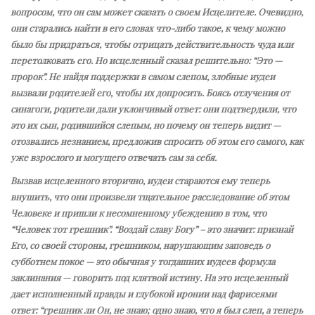
вопросом, что он сам может сказать о своем Исцелителе. Очевидно,
они старались найти в его словах что-либо такое, к чему можно
было бы придраться, чтобы отрицать действительность чуда или
перетолковать его. Но исцеленный сказал решительно: “Это —
пророк”. Не найдя поддержки в самом слепом, злобные иудеи
вызвали родителей его, чтобы их допросить. Боясь отлучения от
синагоги, родители дали уклончивый ответ: они подтвердили, что
это их сын, родившийся слепым, но почему он теперь видит —
отозвались незнанием, предложив спросить об этом его самого, как
уже взрослого и могущего отвечать сам за себя.
Вызвав исцеленного вторично, иудеи стараются ему теперь
внушить, что они произвели тщательное расследование об этом
Человеке и пришли к несомненному убеждению в том, что
“Человек тот грешник”. “Воздай славу Богу” – это значит: признай
Его, со своей стороны, грешником, нарушающим заповедь о
субботнем покое — это обычная у тогдашних иудеев формула
заклинания — говорить под клятвой истину. На это исцеленный
дает исполненный правды и глубокой иронии над фарисеями
ответ: “грешник ли Он, не знаю; одно знаю, что я был слеп, а теперь