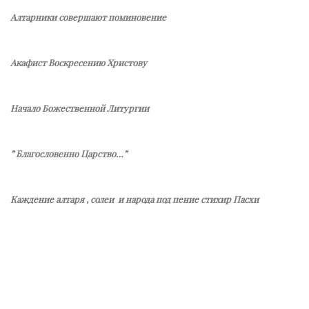
Алтарники совершают поминовение
Акафист Воскресению Христову
Начало Божественной Литургии
” Благословенно Царство…”
Каждение алтаря , солеи и народа под пение стихир Пасхи