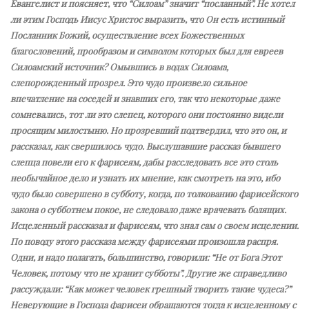
Евангелист и поясняет, что “Силоам” значит “посланный”. Не хотел
ли этим Господь Иисус Христос выразить, что Он есть истинный
Посланник Божий, осуществление всех Божественных
благословений, прообразом и символом которых был для евреев
Силоамский источник? Омывшись в водах Силоама,
слепорожденный прозрел. Это чудо произвело сильное
впечатление на соседей и знавших его, так что некоторые даже
сомневались, тот ли это слепец, которого они постоянно видели
просящим милостыню. Но прозревший подтвердил, что это он, и
рассказал, как свершилось чудо. Выслушавшие рассказ бывшего
слепца повели его к фарисеям, дабы расследовать все это столь
необычайное дело и узнать их мнение, как смотреть на это, ибо
чудо было совершено в субботу, когда, по толкованию фарисейского
закона о субботнем покое, не следовало даже врачевать болящих.
Исцеленный рассказал и фарисеям, что знал сам о своем исцелении.
По поводу этого рассказа между фарисеями произошла распря.
Одни, и надо полагать, большинство, говорили: “Не от Бога Этот
Человек, потому что не хранит субботы”. Другие же справедливо
рассуждали: “Как может человек грешный творить такие чудеса?”
Неверующие в Господа фарисеи обращаются тогда к исцеленному с