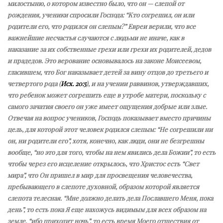
милостыню, о котором известно было, что он — слепой от
рождения, ученики спросили Господа: “Кто согрешил, он или
родители его, что родился он слепым?” Евреи верили, что все
важнейшие несчастья случаются с людьми не иначе, как в
наказание за их собственные грехи или грехи их родителей, дедов
и прадедов. Это верование основывалось на законе Моисеевом,
гласившем, что Бог наказывает детей за вину отцов до третьего и
четвертого рода (
Исх. 20:5
), и на учении раввинов, утверждавших,
что ребенок может согрешить еще в утробе матери, поскольку с
самого зачатия своего он уже имеет ощущения добрые или злые.
Отвечая на вопрос учеников, Господь показывает вместо причины
цель, для которой этот человек родился слепым: “Не согрешили ни
он, ни родители его”, хотя, конечно, как люди, они не безгрешны
вообще, “но это для того, чтобы на нем явились дела Божии”, то есть
чтобы через его исцеление открылось, что Христос есть “Свет
мира”, что Он пришел в мир для просвещения человечества,
пребывающего в слепоте духовной, образом которой является
слепота телесная. “Мне должно делать дела Пославшего Меня, пока
день”, то есть пока Я еще нахожусь видимым для всех образом на
земле, “ибо приходит ночь”, то есть время Моего отшествия от