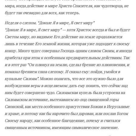
мира, когда действие в мире Христа Спасителя, как чудотворца, не
будет так очевидно для всех, как теперь.
Неделя о слепом. “Доколе Я в мире, Я свет миру”
“Доколе Я в мире, Я свет миру” — хотя Христос всегда и был и будет
Светом миру, но видимое Его действие на земле продолжается
лишь в течение Его земной жизни, которая уже подходит к своему
концу. Много чудес совершал Господь одним словом Своим, и иногда
прибегал при этом к особенным предварительным действиям. Так
и в этот раз “Он плюнул на землю, сделал брение из плюновения, и
помазал брением глаза слепому. И сказал ему: пойди, умойся в
купальне Силоам”. Можно полагать, что все это нужно было для
возбуждения веры в исцеляемом: дать ему понять, что сейчас над
ним будет совершено чудо. Силоамская купель была устроена на
Силоамском источнике, вытекавшем из-под священной горы
Сионской, как места особенного присутствия Божия в Иерусалиме
и храме, и потому как бы нарочито был дарован, или послан Богом
Своему народу, как особенное благодеяние, почему и считался
священным источником, имеющим символическое значение.