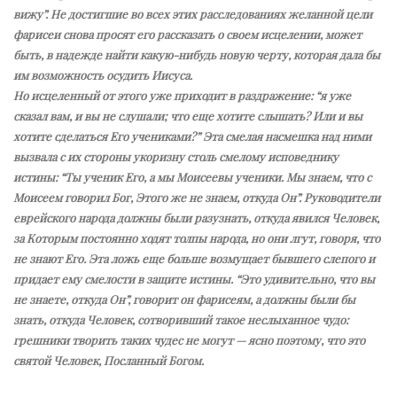
вижу”. Не достигшие во всех этих расследованиях желанной цели
фарисеи снова просят его рассказать о своем исцелении, может
быть, в надежде найти какую-нибудь новую черту, которая дала бы
им возможность осудить Иисуса.
Но исцеленный от этого уже приходит в раздражение: “я уже
сказал вам, и вы не слушали; что еще хотите слышать? Или и вы
хотите сделаться Его учениками?” Эта смелая насмешка над ними
вызвала с их стороны укоризну столь смелому исповеднику
истины: “Ты ученик Его, а мы Моисеевы ученики. Мы знаем, что с
Моисеем говорил Бог, Этого же не знаем, откуда Он”. Руководители
еврейского народа должны были разузнать, откуда явился Человек,
за Которым постоянно ходят толпы народа, но они лгут, говоря, что
не знают Его. Эта ложь еще больше возмущает бывшего слепого и
придает ему смелости в защите истины. “Это удивительно, что вы
не знаете, откуда Он”, говорит он фарисеям, а должны были бы
знать, откуда Человек, сотворивший такое неслыханное чудо:
грешники творить таких чудес не могут — ясно поэтому, что это
святой Человек, Посланный Богом.