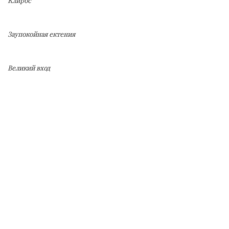
Клирос
Заупокойная ектения
Великий вход