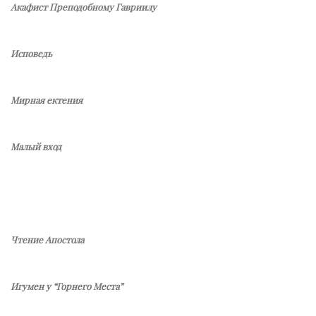
Акафист Преподобному Гавриилу
Исповедь
Мирная ектения
Малый вход
Чтение Апостола
Игумен у “Горнего Места”