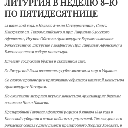
ЛИТУРГИЯ В НЕДЕЛЮ 8-Ю
ПО ПЯТИДЕСЯТНИЦЕ
22 июля 2018 года, в Неделю 8-ю по Пятидесятнице , Сщмч.
Панкратия еп. Тавроменийского и прп. Гавриила Одесского
Афонского , Игумен Обители Архимандрит Варлаам возглавил
Божественную Литургию с акафистом Прп. Гавриилу Афонскому в
Благовещенском соборе монастыря.
Игумену сослужили братия в священном сане.
За Литургией была вознесена сугубая молитва за мир в Украине.
Со словом проповеди к прихожанам обратился казначей монастыря
Архимандрит Питирим.
По окончании литургии игумен монастыря Архимандрит Варлаам
возглавил Чин о Панагии.
Преподобный Гавриил Афонский родился 8 января 1849 года в
Киевской губернии в семье небогатых родителей. Так как день его
рождения совпал с днем памяти преподобного Георгия Хозевита, в