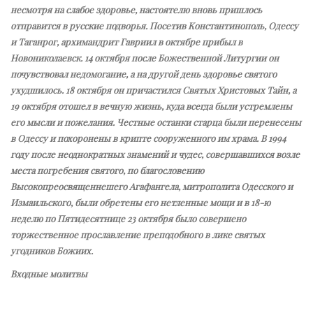
несмотря на слабое здоровье, настоятелю вновь пришлось
отправится в русские подворья. Посетив Константинополь, Одессу
и Таганрог, архимандрит Гавриил в октябре прибыл в
Новониколаевск. 14 октября после Божественной Литургии он
почувствовал недомогание, а на другой день здоровье святого
ухудшилось. 18 октября он причастился Святых Христовых Тайн, а
19 октября отошел в вечную жизнь, куда всегда были устремлены
его мысли и пожелания. Честные останки старца были перенесены
в Одессу и похоронены в крипте сооруженного им храма. В 1994
году после неоднократных знамений и чудес, совершавшихся возле
места погребения святого, по благословению
Высокопреосвященнешего Агафангела, митрополита Одесского и
Измаильского, были обретены его нетленные мощи и в 18-ю
неделю по Пятидесятнице 23 октября было совершено
торжественное прославление преподобного в лике святых
угодников Божиих.
Входные молитвы