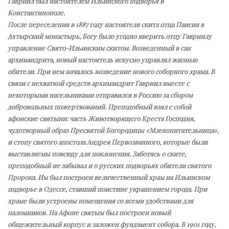
Гавриил был настоятелем Ильинского подворья в
Константинополе.
После переселения в 1887 году настоятеля скита отца Паисия в
Ахтырский монастырь, Богу было угодно вверить отцу Гавриилу
управление Свято-Ильинским скитом. Возведенный в сан
архимандрита, новый настоятель искусно управлял жизнью
обители. При нем началось возведение нового соборного храма. В
связи с нехваткой средств архимандрит Гавриил вместе с
некоторыми насельниками отправился в Россию за сбором
добровольных пожертвований. Преподобный взял с собой
афонские святыни: часть Животворящего Креста Господня,
чудотворный образ Пресвятой Богородицы «Млекопитательница»,
и стопу святого апостола Андрея Первозванного, которые были
выставляемы повсюду для поклонения. Заботясь о ските,
преподобный не забывал и о русских подворьях обители святого
Пророка. Им был построен величественный храм на Ильинском
подворье в Одессе, ставший поистине украшением города. При
храме были устроены помещения со всеми удобствами для
паломников. На Афоне святым был построен новый
общежительный корпус и заложен фундамент собора. В 1901 году,