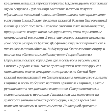
крещении младенца нарекли Георгием. На двенадцатом году жизни
отрок осиротел. При помощи воспитательниц он получил
образование в сельской школе, особенно показав свое прилежание
в изучении Слова Божия. Во время тяжелой болезни благочестивый
юноша дал обет посетить Киевские святыни и это паломничество,
предпринятое вскоре после выздоровления, стало переломным
моментом всей его жизни. В его душе созрело желание посвятить
себя Богу и он просит братию Феофановой пустыни принять его в
число насельников обители. В 1867 году по благословению старца и
настоятеля обители молодой послушник Георгий посетил
Иерусалим и святую гору Афон, где и остается в русском скиту
Святого Пророка Илии. После прохождения в течении двух лет
монашеского искуса, которому подвергается на Святой Горе
каждый новоначальный, он был пострижен в монашество с именем
Гавриил, в честь небесного вестника Архангела Гавриила, а затем
рукоположен в сан диакона и священника. Совершенствуясь в
духовном подвиге, иеромонах Гавриил получил назначение на
должность эконома монастырского судна, а через время был
назначен казначеем и экономом скита. Некоторый срок отец