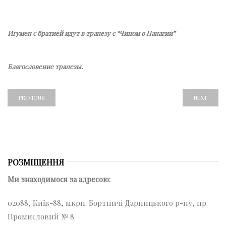
Игумен с братией идут в трапезу с “Чином о Панагии”
Благословение трапезы.
PREVIOUS
NEXT
РОЗМІЩЕННЯ
Ми знаходимося за адресою:
02088, Київ-88, мкрн. Бортничі Дарницького р-ну, пр.
Промисловий № 8