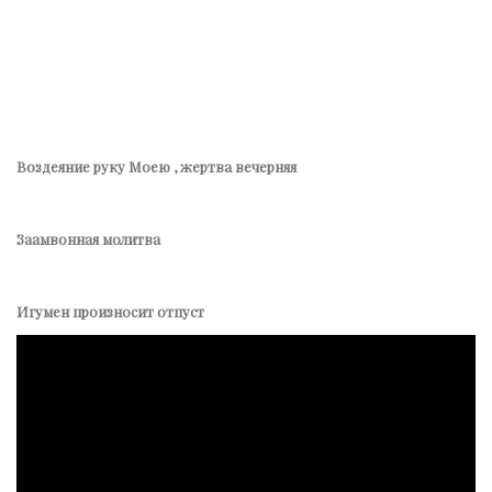
Воздеяние руку Моею , жертва вечерняя
Заамвонная молитва
Игумен произносит отпуст