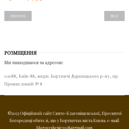
PREVIOUS
NEXT
РОЗМІЩЕННЯ
Ми знаходимося за адресою:
02088, Київ-88, мкрн. Бортничі Дарницького р-ну, пр.
Промисловий № 8
©2023 Офіційний сайт Свято-Благовіщенської, Пресвятої
Богородиці обителі, що у Бортничах міста Києва. e-mail:
blagoveshenie2018@gmail.com