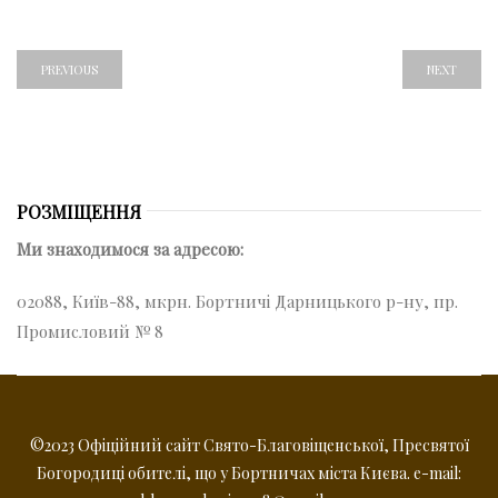
PREVIOUS
NEXT
РОЗМІЩЕННЯ
Ми знаходимося за адресою:
02088, Київ-88, мкрн. Бортничі Дарницького р-ну, пр.
Промисловий № 8
©2023 Офіційний сайт Свято-Благовіщенської, Пресвятої
Богородиці обителі, що у Бортничах міста Києва. e-mail: