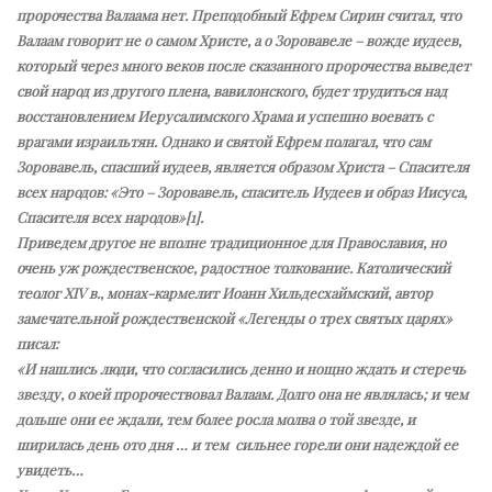
пророчества Валаама нет. Преподобный Ефрем Сирин считал, что
Валаам говорит не о самом Христе, а о Зоровавеле – вожде иудеев,
который через много веков после сказанного пророчества выведет
свой народ из другого плена, вавилонского, будет трудиться над
восстановлением Иерусалимского Храма и успешно воевать с
врагами израильтян. Однако и святой Ефрем полагал, что сам
Зоровавель, спасший иудеев, является образом Христа – Спасителя
всех народов: «Это – Зоровавель, спаситель Иудеев и образ Иисуса,
Спасителя всех народов»[1].
Приведем другое не вполне традиционное для Православия, но
очень уж рождественское, радостное толкование. Католический
теолог XIV в., монах-кармелит Иоанн Хильдесхаймский, автор
замечательной рождественской «Легенды о трех святых царях»
писал:
«И нашлись люди, что согласились денно и нощно ждать и стеречь
звезду, о коей пророчествовал Валаам. Долго она не являлась; и чем
дольше они ее ждали, тем более росла молва о той звезде, и
ширилась день ото дня … и тем сильнее горели они надеждой ее
увидеть…