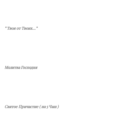
” Твоя от Твоих…”
Молитва Господня
Святое Причастие ( на 5 Чаш )