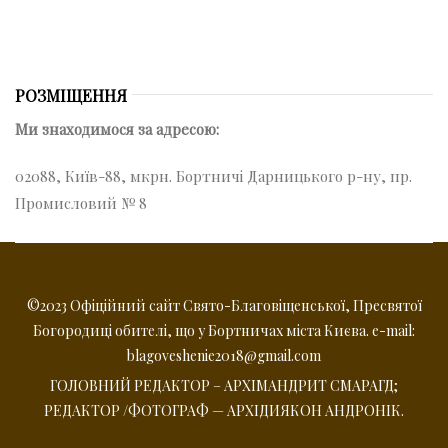
РОЗМІЩЕННЯ
Ми знаходимося за адресою:
02088, Київ-88, мкрн. Бортничі Дарницького р-ну, пр.
Промисловий № 8
©2023 Офіційний сайт Свято-Благовіщенської, Пресвятої
Богородиці обителі, що у Бортничах міста Києва. e-mail:
blagoveshenie2018@gmail.com
ГОЛОВНИЙ РЕДАКТОР – АРХІМАНДРИТ СМАРАГД;
РЕДАКТОР /ФОТОГРАФ — АРХІДИЯКОН АНДРОНІК.