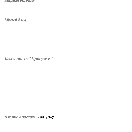
Мирная ектения
Малый Вход
Каждение на ” Приидите “
Чтение Апостола :
Гал. 4:4–7