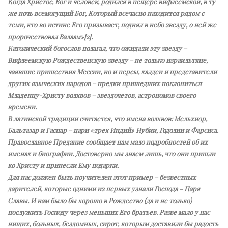
Когда Христос, Бог и человек, родился в пещере вифлеемской, в ту
же ночь всемогущий Бог, Который всечасно находится рядом с
теми, кто во истине Его призывает, поднял в небо звезду, о ней же
пророчествовал Валаам»[2].
Католический богослов полагал, что ожидали эту звезду –
Вифлеемскую Рождественскую звезду – не только израильтяне,
чаявшие пришествия Мессии, но и персы, халдеи и представители
других языческих народов – предки пришедших поклониться
Младенцу-Христу волхвов – звездочетов, астрономов своего
времени.
В латинской традиции считается, что имена волхвов: Мельхиор,
Бальтазар и Гаспар – цари «трех Индий» Нубии, Годолии и Фарсиса.
Православное Предание сообщает нам мало подробностей об их
именах и биографии. Достоверно мы знаем лишь, что они пришли
ко Христу и принесли Ему подарки.
Для нас должен быть поучителен этот пример – безвестных
дарителей, которые одними из первых узнали Господа – Царя
Славы. И нам было бы хорошо в Рождество (да и не только)
послужить Господу через меньших Его братьев. Разве мало у нас
нищих, больных, бездомных, сирот, которым доставили бы радость