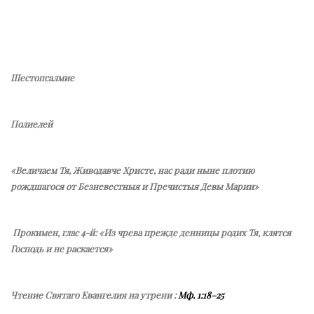
Шестопсалмие
Полиелей
«Величаем Тя, Живодавче Христе, нас ради ныне плотию
рождшагося от Безневестныя и Пречистыя Девы Марии»
Прокимен, глас 4-й: «Из чрева прежде денницы родих Тя, клятся
Господь и не раскается»
Чтение Святаго Евангелия на утрени :
Мф. 1:18–25