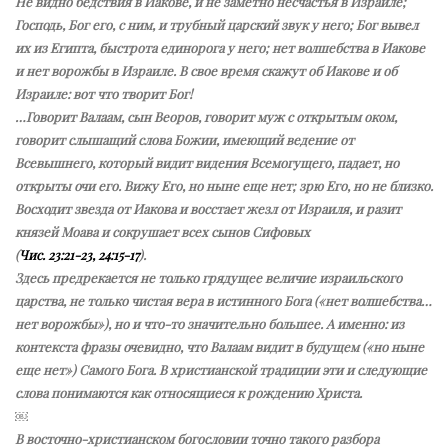
Не видно бедствия в Иакове, и не заметно несчастья в Израиле;
Господь, Бог его, с ним, и трубный царский звук у него; Бог вывел
их из Египта, быстрота единорога у него; нет волшебства в Иакове
и нет ворожбы в Израиле. В свое время скажут об Иакове и об
Израиле: вот что творит Бог!
…Говорит Валаам, сын Веоров, говорит муж с открытым оком,
говорит слышащий слова Божии, имеющий ведение от
Всевышнего, который видит видения Всемогущего, падает, но
открыты очи его. Вижу Его, но ныне еще нет; зрю Его, но не близко.
Восходит звезда от Иакова и восстает жезл от Израиля, и разит
князей Моава и сокрушает всех сынов Сифовых
(
Чис. 23:21-23, 24:15-17
).
Здесь предрекается не только грядущее величие израильского
царства, не только чистая вера в истинного Бога («нет волшебства…
нет ворожбы»), но и что-то значительно большее. А именно: из
контекста фразы очевидно, что Валаам видит в будущем («но ныне
еще нет») Самого Бога. В христианской традиции эти и следующие
слова понимаются как относящиеся к рождению Христа.
￼
В восточно-христианском богословии точно такого разбора