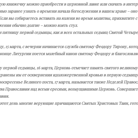
ую книжечку можно приобрести в церковной лавке или скачать в интерн
мо заранее узнать о времени начала богослужения в вашем храме – оно 
Если вы собираетесь вставать на колени во время молитвы, прихватите с
ения обычно долгие – можно взять стул.
 и пятницу первой седмицы, как и всех остальных седмиц Святой Чет
цу, 15 марта, с вечерни начинается служба святому Феодору Тирону, к
 конце Литургии поется молебный канон святому Феодору и благословляет
у первой седмицы, 16 марта, Церковь отмечает память святого великом
хранены им от осквернения идоложертвенной кровью в первую седмицу 
оскресенье Великого поста, 17 марта, называется также Неделей Право
ва Православия над всеми ересями, возмущавшими Церковь. Совершаетс
авия.
 этот день многие верующие причащаются Святых Христовых Таин, гот