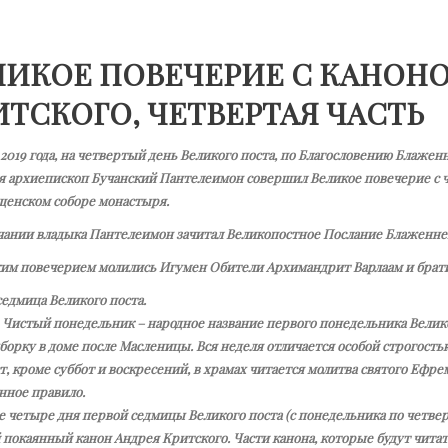
ЛИКОЕ ПОВЕЧЕРИЕ С КАНОН
ИТСКОГО, ЧЕТВЕРТАЯ ЧАСТЬ
 2019 года, на четвертый день Великого поста, по Благословению Блаж
 архиепископ Бучанский Пантелеимон совершил Великое повечерие с ч
щенском соборе монастыря.
чании владыка Пантелеимон зачитал Великопостное Послание Блаженне
ким повечерием молились Игумен Обители Архимандрит Варлаам и брати
едмица Великого поста.
, Чистый понедельник – народное название первого понедельника Великог
уборку в доме после Масленицы. Вся неделя отличается особой строгос
т, кроме суббот и воскресений, в храмах читается молитва святого Ефре
нное правило.
 четыре дня первой седмицы Великого поста (с понедельника по четверг,
покаянный канон Андрея Критского. Части канона, которые будут читать