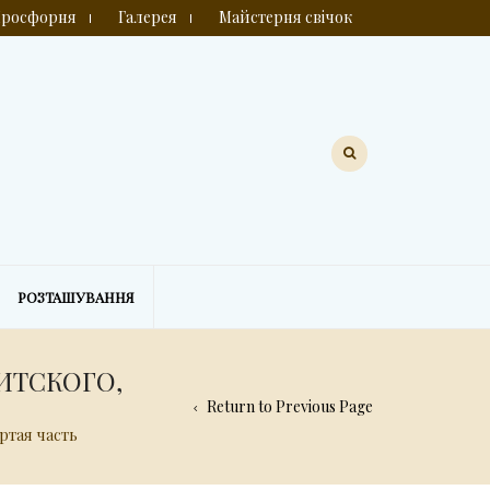
росфорня
Галерея
Майстерня свічок
РОЗТАШУВАННЯ
ИТСКОГО,
Return to Previous Page
ртая часть