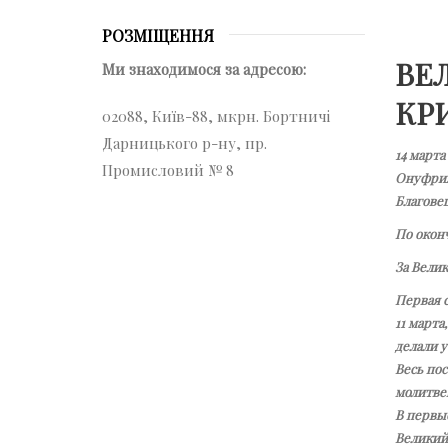
РОЗМІЩЕННЯ
ВЕ
Ми знаходимося за адресою:
КР
02088, Київ-88, мкрн. Бортничі
Дарницького р-ну, пр.
14 марта
Промисловий № 8
Онуфрия
Благове
По окон
За Вели
Первая с
11 марта
делали 
Весь пос
молитве
В первые
Великий 