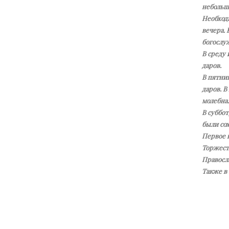
небольш
Необходи
вечера. 
богослуж
В среду
даров.
В пятни
даров. В
молебна.
В суббот
были со
Первое в
Торжест
Правосл
Также в