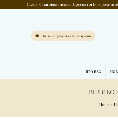
Свято-Благовіщенська, Пресвятої Богородиці 
Он-лайн трансляція богослужінь
ПРО НАС
НО
ВЕЛИКОЕ
Home
/
Н