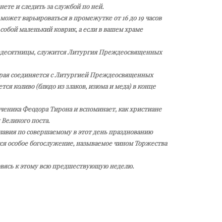
ете и следить за службой по ней.
может варьироваться в промежутке от 16 до 19 часов
 собой маленький коврик, а если в вашем храме
ыредесятницы, служится Литургия Преждеосвященных
оторая соединяется с Литургией Преждеосвященных
ся коливо (блюдо из злаков, изюма и меда) в конце
ученика Феодора Тирона и вспоминает, как христиане
Великого поста.
славия по совершаемому в этот день празднованию
я особое богослужение, называемое чином Торжества
овясь к этому всю предшествующую неделю.