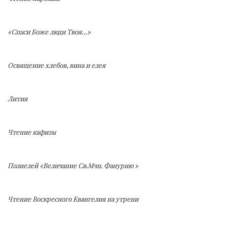
«Спаси Боже люди Твоя…»
Освящение хлебов, вина и елея
Лития
Чтение кафизм
Полиелей «Величание Св.Мчн. Фанурию »
Чтение Воскресного Евангелия на утрени