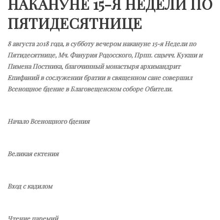
НАКАНУНЕ 15-Я НЕДЕЛИ ПО
ПЯТИДЕСЯТНИЦЕ
8 августа 2018 года, в субботу вечером накануне 15-я Недели по
Пятидесятнице, Мч. Фанурия Родосского, Прпп. сщмчч. Кукши и
Пимена Постника, благочинный монастыря архимандрит
Епифаний в сослужении братии в священном сане совершил
Всенощное бдение в Благовещенском соборе Обители.
Начало Всенощного бдения
Великая ектения
Вход с кадилом
Чтение паремий