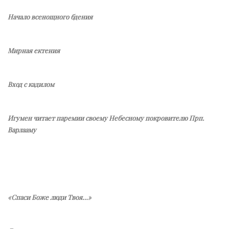
Начало всенощного бдения
Мирная ектения
Вход с кадилом
Игумен читает паремии своему Небесному покровителю Прп.
Варлааму
«Спаси Боже люди Твоя…»