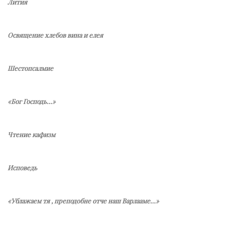
Лития
Освящение хлебов вина и елея
Шестопсалмие
«Бог Господь…»
Чтение кафизм
Исповедь
«Ублажаем тя , преподобне отче наш Варлааме…»