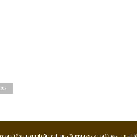
IOUS
вятої Богородиці обителі, що у Бортничах міста Києва. e-mail: b