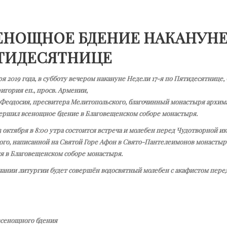
ЕНОЩНОЕ БДЕНИЕ НАКАНУНЕ 
ТИДЕСЯТНИЦЕ
ря 2019 года, в субботу вечером накануне Недели 17-я по Пятидесятнице,
игория еп., просв. Армении,
 Феодосия, пресвитера Мелитопольского, благочинный монастыря архи
вершил всенощное бдение в Благовещенском соборе монастыря.
3 октября в 8:00 утра состоится встреча и молебен перед Чудотворной 
ого, написанной на Святой Горе Афон в Свято-Пантелеимонов монастыр
я в Благовещенском соборе монастыря.
чании литургии будет совершён водосвятный молебен с акафистом перед
всенощного бдения