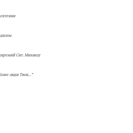
 ектения
адилом
паремий Свт. Михаилу
 Боже люди Твоя…”