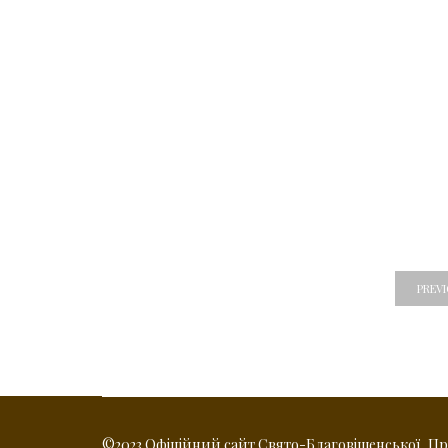
PREV
©2023 Офіційний сайт Свято-Благовіщенської, Прес