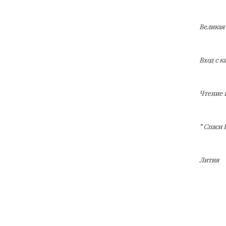
Великая
Вход с к
Чтение 
” Спаси
Лития