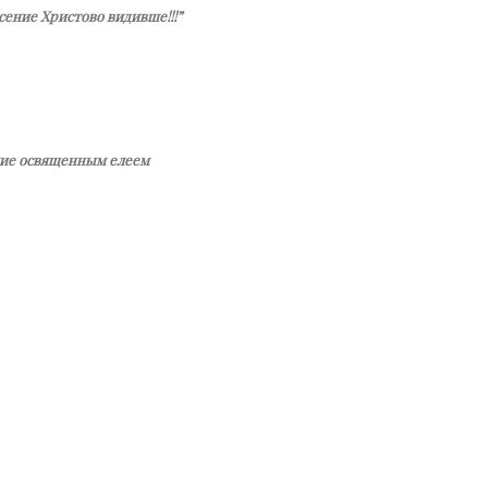
сение Христово видивше!!!”
ие освященным елеем