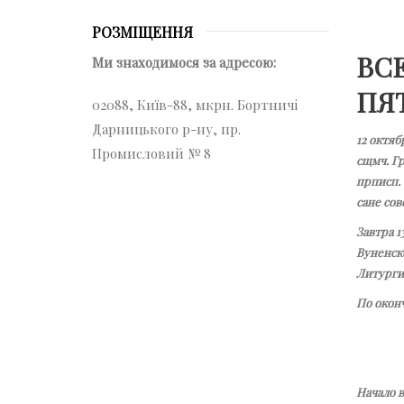
РОЗМІЩЕННЯ
ВС
Ми знаходимося за адресою:
ПЯ
02088, Київ-88, мкрн. Бортничі
Дарницького р-ну, пр.
12 октяб
Промисловий № 8
сщмч. Гр
прписп.
сане со
Завтра 1
Вуненск
Литурги
По окон
Начало 