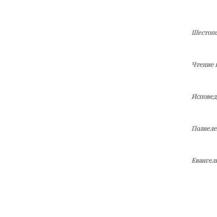
Шестопс
Чтение 
Исповед
Полиеле
Евангель