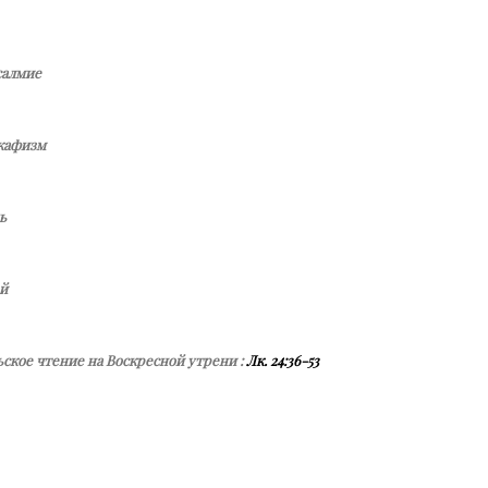
алмие
кафизм
ь
й
ское чтение на Воскресной утрени :
Лк. 24:36-53