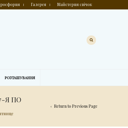
росфорня
Галерея
Майстерня свічок
РОЗТАШУВАННЯ
-Я ПО
Return to Previous Page
сятнице