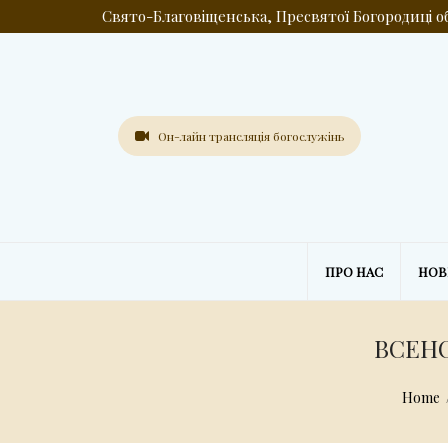
Свято-Благовіщенська, Пресвятої Богородиці 
Он-лайн трансляція богослужінь
ПРО НАС
НО
ВСЕН
Home