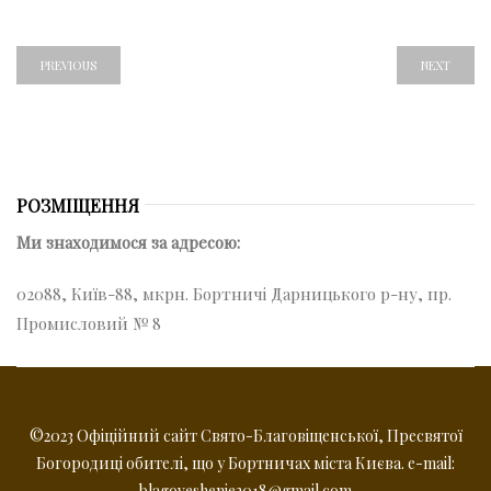
PREVIOUS
NEXT
РОЗМІЩЕННЯ
Ми знаходимося за адресою:
02088, Київ-88, мкрн. Бортничі Дарницького р-ну, пр.
Промисловий № 8
©2023 Офіційний сайт Свято-Благовіщенської, Пресвятої
Богородиці обителі, що у Бортничах міста Києва. e-mail:
blagoveshenie2018@gmail.com