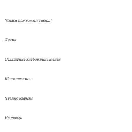
“Спаси Боже люди Твоя…”
Лития
Освящение хлебов вина и елея
Шестопсалмие
Чтение кафизм
Исповедь