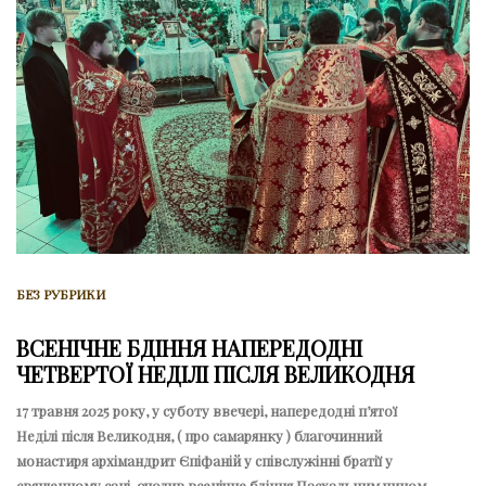
БЕЗ РУБРИКИ
ВСЕНІЧНЕ БДІННЯ НАПЕРЕДОДНІ
ЧЕТВЕРТОЇ НЕДІЛІ ПІСЛЯ ВЕЛИКОДНЯ
17 травня 2025 року, у суботу ввечері, напередодні п’ятої
Неділі після Великодня, ( про самарянку ) благочинний
монастиря архімандрит Єпіфаній у співслужінні братії у
священному сані, очолив всенічне бдіння Пасхальним чином