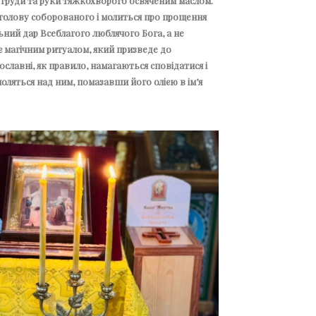
, груди та руки тяжкохворого освяченим маслом.
 голову соборованого і молиться про прощення
льний дар Всеблагого люблячого Бога, а не
є магічним ритуалом, який призведе до
славні, як правило, намагаються сповідатися і
моляться над ним, помазавши його олією в ім’я