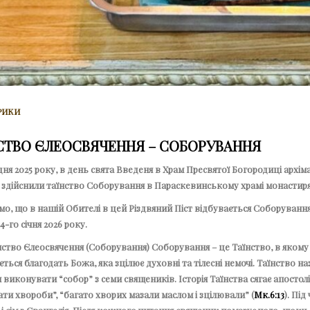
РИКИ
СТВО ЄЛЕОСВЯЧЕННЯ – СОБОРУВАННЯ
дня 2025 року, в день свята Введеня в Храм Пресвятої Богородиці архім
 здійснили таїнство Соборування в Параскевинському храмі монастиря
о, що в нашій Обителі в цей Різдвяний Піст відбувається Соборування щ
 4-го січня 2026 року.
ство Єлеосвячення (Соборування) Соборування – це Таїнство, в якому 
ться благодать Божа, яка зцілює духовні та тілесні немочі. Таїнство н
виконувати “собор” з семи священиків. Історія Таїнства сягає апостолів
ти хвороби”, “багато хворих мазали маслом і зцілювали” (
Мк.6:13
). Пі