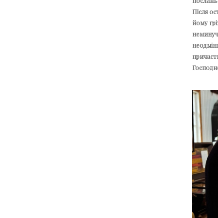
послань 
Після о
йому грі
неминучи
неодмінн
причасти
Господнє”