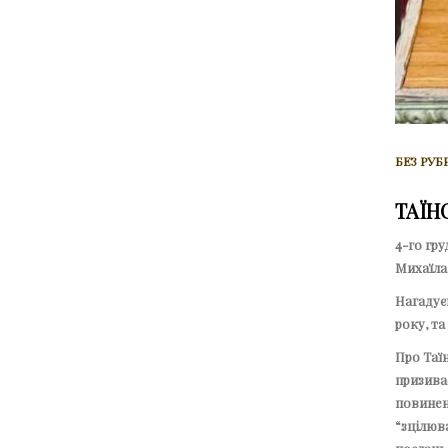
БЕЗ РУБ
ТАЇН
4-го гру
Михаїла
Нагадуєм
року, та
Про Таїн
призиває
повинен 
“зцілюва