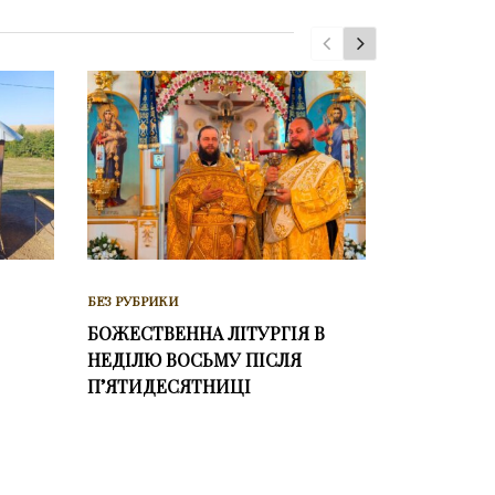
БЕЗ РУБРИКИ
ВСЕНІЧНЕ
НАПЕРЕДО
ДЕВʼЯТОЇ 
ПʼЯТИДЕС
БЕЗ РУБРИКИ
БОЖЕСТВЕННА ЛІТУРГІЯ В
НЕДІЛЮ ВОСЬМУ ПІСЛЯ
ПʼЯТИДЕСЯТНИЦІ