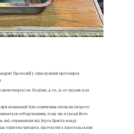
андрит Прокопій у співслужінні протоієрея
.
очетверга і по Неділях; 4-го, 21-го грудня 2025
при помазанні тіла освяченим єлеєм на хворого
азивається соборуванням, тому що в ідеалі його
, які, отримавши від Іісуса Христа владу
д час таїнства читають сім текстів з Апостольських