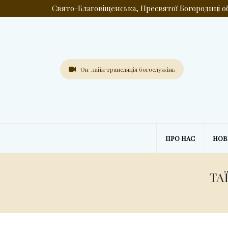
Свято-Благовіщенська, Пресвятої Богородиці 
Он-лайн трансляція богослужінь
ПРО НАС
НО
ТА