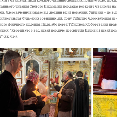
і сім з Євангелія. Після кожного читання священик помазує чоло, щоки
станнього читання Святого Письма він покладає розкрите Євангеліє на
хів. Єлеосвячення вимагає від людини віри і покаяння. Зцілення – це ві
й результат будь-яких зовнішніх дій. Тому Таїнство Єлеосвячення не 
ого фізичного зцілення. Після, або перед Таїнством Соборування право
тися. “Хворий хто з вас, нехай покличе пресвітерів Церкви, і нехай по
 (Як. 5:14).