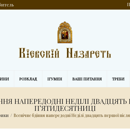
обитель
П
ВИНИ
РОЗКЛАД
ІГУМЕН
ВАШІ ПИТАННЯ
ТРЕБИ
ННЯ НАПЕРЕДОДНІ НЕДІЛІ ДВАДЦЯТЬ
ПʼЯТИДЕСЯТНИЦІ
рики
/
Всенічне бдіння напередодні Неділі двадцять першої післ