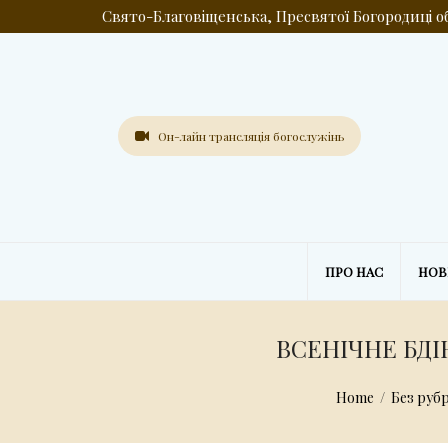
Свято-Благовіщенська, Пресвятої Богородиці 
Он-лайн трансляція богослужінь
ПРО НАС
НО
ВСЕНІЧНЕ БДІ
Home
/
Без руб