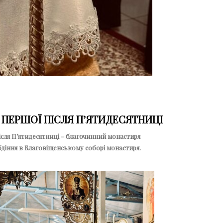
 ПЕРШОЇ ПІСЛЯ ПʼЯТИДЕСЯТНИЦІ
після Пʼятидесятниці – благочинний монастиря
 бдіння в Благовіщенському соборі монастиря.