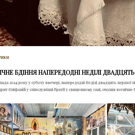
РИКИ
ІЧНЕ БДІННЯ НАПЕРЕДОДНІ НЕДІЛІ ДВАДЦЯТЬ
пада 2024 року у суботу ввечері, напередодні Неділі двадцять першої 
рит Єпіфаній у співслужінні братії у священному сані, очолив всенічне