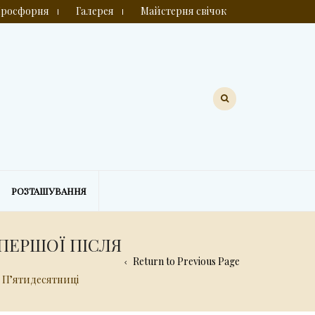
росфорня
Галерея
Майстерня свічок
РОЗТАШУВАННЯ
 ПЕРШОЇ ПІСЛЯ
Return to Previous Page
я Пʼятидесятниці