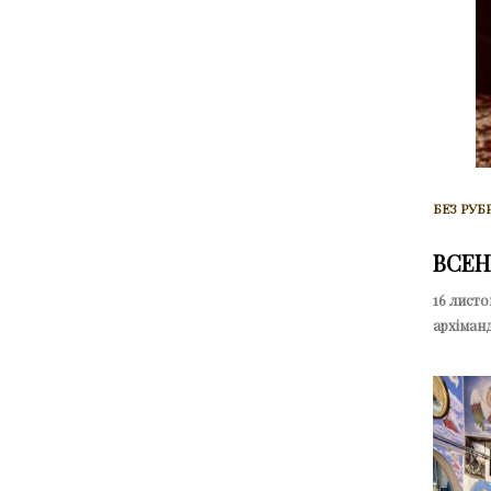
БЕЗ РУБ
ВСЕН
16 листо
архіманд