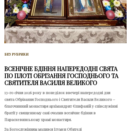
БЕЗ РУБРИКИ
ВСЕНІЧНЕ БДІННЯ НАПЕРЕДОДНІ СВЯТА
ПО ПЛОТІ ОБРІЗАННЯ ГОСПОДНЬОГО ТА
СВЯТИТЕЛЯ ВАСИЛІЯ ВЕЛИКОГО
13-го січня 2026 року в понеділок ввечері напередодні дня
свята Обрізання Господнього і Святителя Василя Великого –
благочинний монастиря архімандрит Єпифаній у співслужінні
братії у священному сані очолив всенічне бдіння в
Параскевинському храмі монастиря.
За Богослужінням молився Ігумен Обителі