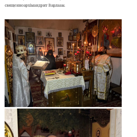
священноархімандрит Варлаам.