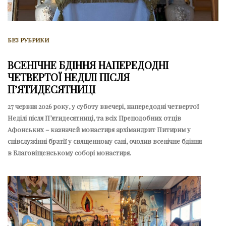
БЕЗ РУБРИКИ
ВСЕНІЧНЕ БДІННЯ НАПЕРЕДОДНІ
ЧЕТВЕРТОЇ НЕДІЛІ ПІСЛЯ
ПʼЯТИДЕСЯТНИЦІ
27 червня 2026 року, у суботу ввечері, напередодні четвертої
Неділі після Пʼятидесятниці, та всіх Преподобних отців
Афонських – казначей монастиря архімандрит Питирим у
співслужінні братії у священному сані, очолив всенічне бдіння
в Благовіщенському соборі монастиря.